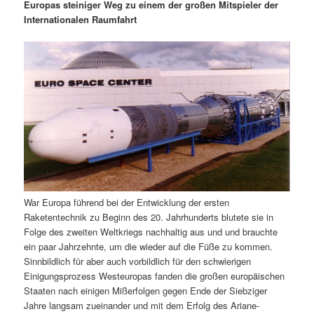
m
u
n
n
Europas steiniger Weg zu einem der großen Mitspieler der
g
a
Internationalen Raumfahrt
ä
n
e
v
n
i
r
d
g
a
e
ä
t
i
n
r
o
n
I
e
n
n
War Europa führend bei der Entwicklung der ersten
h
I
Raketentechnik zu Beginn des 20. Jahrhunderts blutete sie in
Folge des zweiten Weltkriegs nachhaltig aus und und brauchte
a
n
ein paar Jahrzehnte, um die wieder auf die Füße zu kommen.
Sinnbildlich für aber auch vorbildlich für den schwierigen
l
h
Einigungsprozess Westeuropas fanden die großen europäischen
Staaten nach einigen Mißerfolgen gegen Ende der Siebziger
t
a
Jahre langsam zueinander und mit dem Erfolg des Ariane-