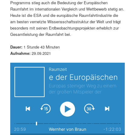
Programms stieg auch die Bedeutung der Europäischen
s
l
Raumfahrt im internationalen Vergleich und Wettbewerb stetig an.
Heute ist die ESA und die europäische Raumfahrtindustrie die
p
t
am besten vernetzte Wissensschaftsstruktur der Welt und trägt
besonders mit seinen Erdbeobachtungsprojekten erheblich zur
r
s
Gesamtleistung der Raumfahrt bei.
i
p
Dauer:
1 Stunde 43 Minuten
Aufnahme:
29.09.2021
n
r
g
i
e
n
n
g
e
n