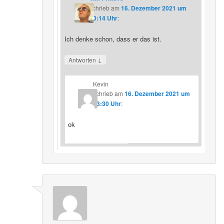
schrieb
am
16. Dezember 2021 um
20:14 Uhr
:
Ich denke schon, dass er das ist.
↓
Antworten
Kevin
schrieb
am
16. Dezember 2021 um
23:30 Uhr
:
ok