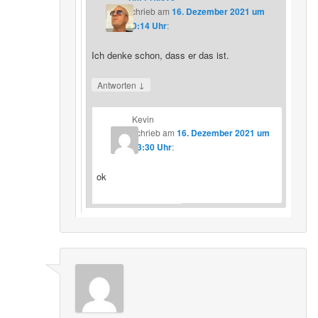
schrieb
am
16. Dezember 2021 um
20:14 Uhr
:
Ich denke schon, dass er das ist.
↓
Antworten
Kevin
schrieb
am
16. Dezember 2021 um
23:30 Uhr
:
ok