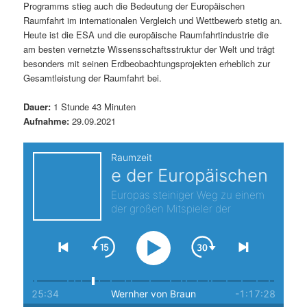
Programms stieg auch die Bedeutung der Europäischen
s
l
Raumfahrt im internationalen Vergleich und Wettbewerb stetig an.
Heute ist die ESA und die europäische Raumfahrtindustrie die
p
t
am besten vernetzte Wissensschaftsstruktur der Welt und trägt
besonders mit seinen Erdbeobachtungsprojekten erheblich zur
r
s
Gesamtleistung der Raumfahrt bei.
i
p
Dauer:
1 Stunde 43 Minuten
Aufnahme:
29.09.2021
n
r
g
i
e
n
n
g
e
n