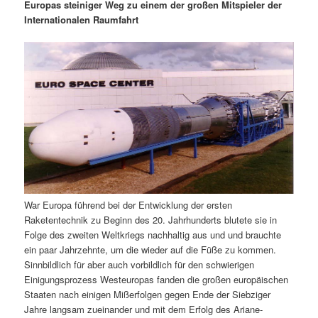
m
u
n
n
Europas steiniger Weg zu einem der großen Mitspieler der
g
a
Internationalen Raumfahrt
ä
n
e
v
n
i
r
d
g
a
e
ä
t
i
n
r
o
n
I
e
n
n
War Europa führend bei der Entwicklung der ersten
h
I
Raketentechnik zu Beginn des 20. Jahrhunderts blutete sie in
Folge des zweiten Weltkriegs nachhaltig aus und und brauchte
a
n
ein paar Jahrzehnte, um die wieder auf die Füße zu kommen.
Sinnbildlich für aber auch vorbildlich für den schwierigen
l
h
Einigungsprozess Westeuropas fanden die großen europäischen
Staaten nach einigen Mißerfolgen gegen Ende der Siebziger
t
a
Jahre langsam zueinander und mit dem Erfolg des Ariane-