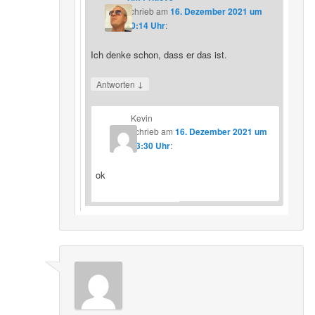
schrieb
am
16. Dezember 2021 um
20:14 Uhr
:
Ich denke schon, dass er das ist.
↓
Antworten
Kevin
schrieb
am
16. Dezember 2021 um
23:30 Uhr
:
ok