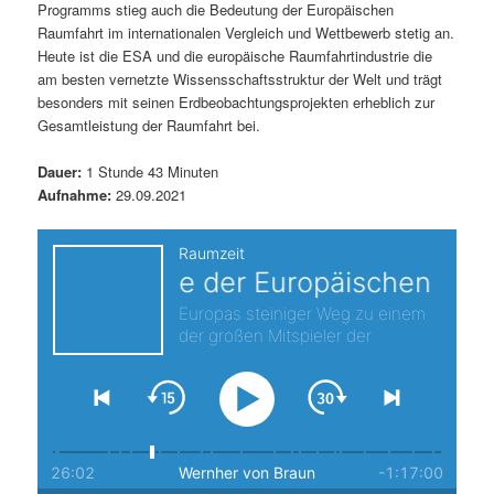
Programms stieg auch die Bedeutung der Europäischen
s
l
Raumfahrt im internationalen Vergleich und Wettbewerb stetig an.
Heute ist die ESA und die europäische Raumfahrtindustrie die
p
t
am besten vernetzte Wissensschaftsstruktur der Welt und trägt
besonders mit seinen Erdbeobachtungsprojekten erheblich zur
r
s
Gesamtleistung der Raumfahrt bei.
i
p
Dauer:
1 Stunde 43 Minuten
Aufnahme:
29.09.2021
n
r
g
i
e
n
n
g
e
n