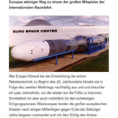
m
u
n
n
Europas steiniger Weg zu einem der großen Mitspieler der
g
a
Internationalen Raumfahrt
ä
n
e
v
n
i
r
d
g
a
e
ä
t
i
n
r
o
n
I
e
n
n
War Europa führend bei der Entwicklung der ersten
h
I
Raketentechnik zu Beginn des 20. Jahrhunderts blutete sie in
Folge des zweiten Weltkriegs nachhaltig aus und und brauchte
a
n
ein paar Jahrzehnte, um die wieder auf die Füße zu kommen.
Sinnbildlich für aber auch vorbildlich für den schwierigen
l
h
Einigungsprozess Westeuropas fanden die großen europäischen
Staaten nach einigen Mißerfolgen gegen Ende der Siebziger
t
a
Jahre langsam zueinander und mit dem Erfolg des Ariane-