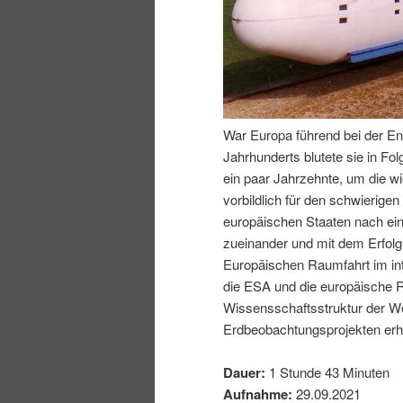
I
e
n
n
h
I
War Europa führend bei der En
Jahrhunderts blutete sie in Fo
a
n
ein paar Jahrzehnte, um die wi
vorbildlich für den schwierig
l
h
europäischen Staaten nach ei
zueinander und mit dem Erfol
t
a
Europäischen Raumfahrt im inte
die ESA und die europäische R
s
l
Wissensschaftsstruktur der We
Erdbeobachtungsprojekten erhe
p
t
Dauer:
1 Stunde 43 Minuten
r
s
Aufnahme:
29.09.2021