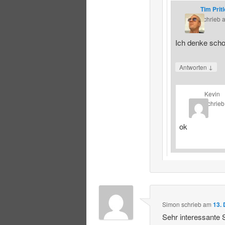
Tim Prit
schrieb
Ich denke schon
↓
Antworten
Kevin
schrieb
ok
Simon
schrieb
am
13.
Sehr interessante