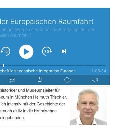
istoriker und Museumsleiter für
um in München Helmuth Trischler.
sich intensiv mit der Geschichte der
r auch aktiv in die historischen
 eingebunden.