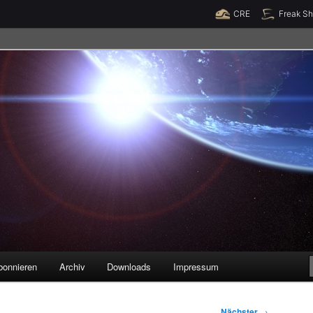
Raumzeit braucht Deine Unterstützung!
Spende jetzt!
CRE
Freak S
legenheiten
bonnieren
Archiv
Downloads
Impressum
Nächster
→