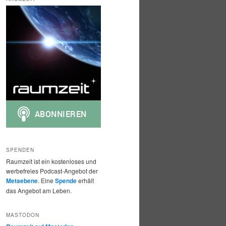
h
e
n
SPENDEN
Raumzeit ist ein kostenloses und
werbefreies Podcast-Angebot der
Metaebene
. Eine
Spende
erhält
das Angebot am Leben.
MASTODON