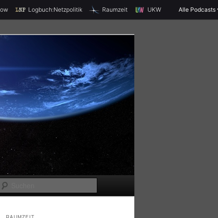
X
how
Logbuch:Netzpolitik
Raumzeit
UKW
Alle Podcasts
S
u
c
RAUMZEIT