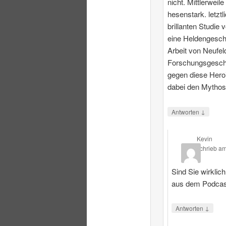
nicht. Mittlerweile
hesenstark. letztl
brillanten Studie 
eine Heldengesch
Arbeit von Neufeld
Forschungsgeschi
gegen diese Heroi
dabei den Mythos
↓
Antworten
Kevin
schrieb
a
Sind Sie wirklic
aus dem Podcas
↓
Antworten