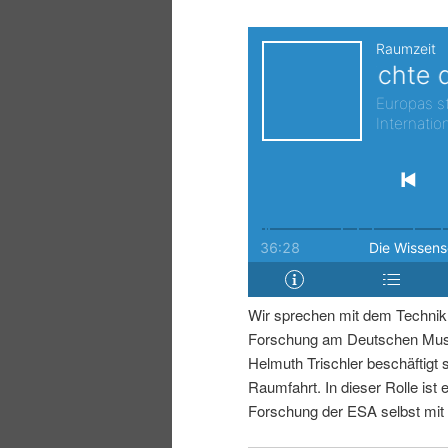
i
p
n
r
g
i
e
n
n
g
e
Wir sprechen mit dem Technikh
n
Forschung am Deutschen Muse
Helmuth Trischler beschäftigt 
Raumfahrt. In dieser Rolle ist e
Forschung der ESA selbst mit