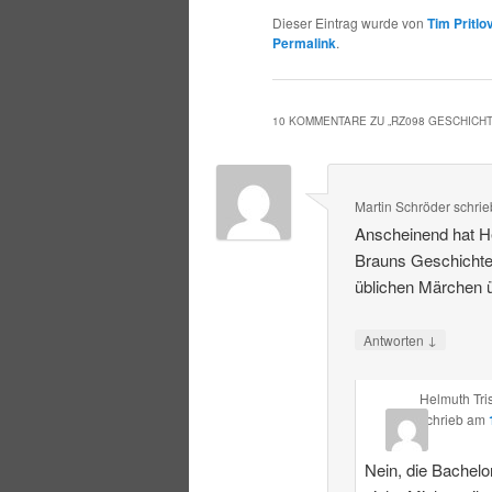
Dieser Eintrag wurde von
Tim Pritlo
Permalink
.
10 KOMMENTARE ZU „
RZ098 GESCHICH
Martin Schröder
schrie
Anscheinend hat He
Brauns Geschichte
üblichen Märchen ü
↓
Antworten
Helmuth Tri
schrieb
am
Nein, die Bachelor