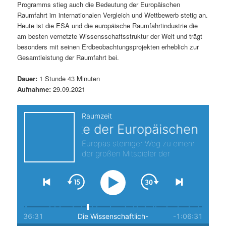
Programms stieg auch die Bedeutung der Europäischen
s
l
Raumfahrt im internationalen Vergleich und Wettbewerb stetig an.
Heute ist die ESA und die europäische Raumfahrtindustrie die
p
t
am besten vernetzte Wissensschaftsstruktur der Welt und trägt
besonders mit seinen Erdbeobachtungsprojekten erheblich zur
r
s
Gesamtleistung der Raumfahrt bei.
i
p
Dauer:
1 Stunde 43 Minuten
Aufnahme:
29.09.2021
n
r
g
i
e
n
n
g
e
n