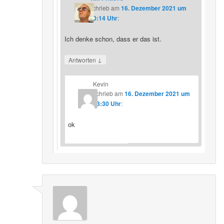
schrieb
am
16. Dezember 2021 um
20:14 Uhr
:
Ich denke schon, dass er das ist.
↓
Antworten
Kevin
schrieb
am
16. Dezember 2021 um
23:30 Uhr
:
ok