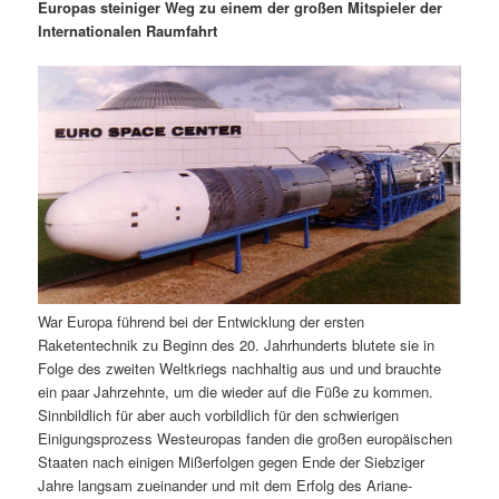
m
u
n
n
Europas steiniger Weg zu einem der großen Mitspieler der
g
a
Internationalen Raumfahrt
ä
n
e
v
n
i
r
d
g
a
e
ä
t
i
n
r
o
n
I
e
n
n
War Europa führend bei der Entwicklung der ersten
h
I
Raketentechnik zu Beginn des 20. Jahrhunderts blutete sie in
Folge des zweiten Weltkriegs nachhaltig aus und und brauchte
a
n
ein paar Jahrzehnte, um die wieder auf die Füße zu kommen.
Sinnbildlich für aber auch vorbildlich für den schwierigen
l
h
Einigungsprozess Westeuropas fanden die großen europäischen
Staaten nach einigen Mißerfolgen gegen Ende der Siebziger
t
a
Jahre langsam zueinander und mit dem Erfolg des Ariane-