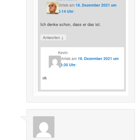
schrieb
am
16. Dezember 2021 um
20:14 Uhr
:
Ich denke schon, dass er das ist.
↓
Antworten
Kevin
schrieb
am
16. Dezember 2021 um
23:30 Uhr
:
ok