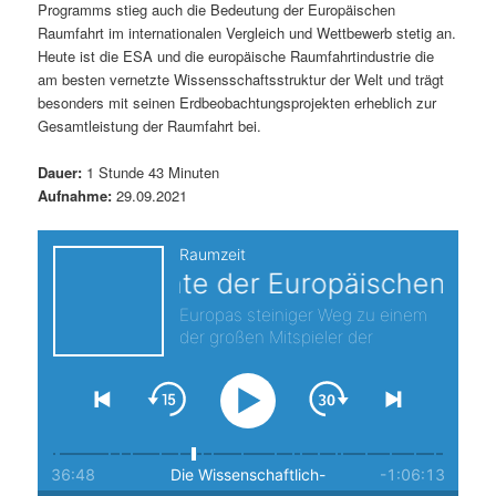
Programms stieg auch die Bedeutung der Europäischen
s
l
Raumfahrt im internationalen Vergleich und Wettbewerb stetig an.
Heute ist die ESA und die europäische Raumfahrtindustrie die
p
t
am besten vernetzte Wissensschaftsstruktur der Welt und trägt
besonders mit seinen Erdbeobachtungsprojekten erheblich zur
r
s
Gesamtleistung der Raumfahrt bei.
i
p
Dauer:
1 Stunde 43 Minuten
Aufnahme:
29.09.2021
n
r
g
i
e
n
n
g
e
n