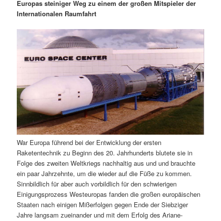
m
u
n
n
Europas steiniger Weg zu einem der großen Mitspieler der
g
a
Internationalen Raumfahrt
ä
n
e
v
n
i
r
d
g
a
e
ä
t
i
n
r
o
n
I
e
n
n
War Europa führend bei der Entwicklung der ersten
h
I
Raketentechnik zu Beginn des 20. Jahrhunderts blutete sie in
Folge des zweiten Weltkriegs nachhaltig aus und und brauchte
a
n
ein paar Jahrzehnte, um die wieder auf die Füße zu kommen.
Sinnbildlich für aber auch vorbildlich für den schwierigen
l
h
Einigungsprozess Westeuropas fanden die großen europäischen
Staaten nach einigen Mißerfolgen gegen Ende der Siebziger
t
a
Jahre langsam zueinander und mit dem Erfolg des Ariane-