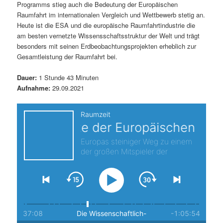
Programms stieg auch die Bedeutung der Europäischen
s
l
Raumfahrt im internationalen Vergleich und Wettbewerb stetig an.
Heute ist die ESA und die europäische Raumfahrtindustrie die
p
t
am besten vernetzte Wissensschaftsstruktur der Welt und trägt
besonders mit seinen Erdbeobachtungsprojekten erheblich zur
r
s
Gesamtleistung der Raumfahrt bei.
i
p
Dauer:
1 Stunde 43 Minuten
Aufnahme:
29.09.2021
n
r
g
i
e
n
n
g
e
n