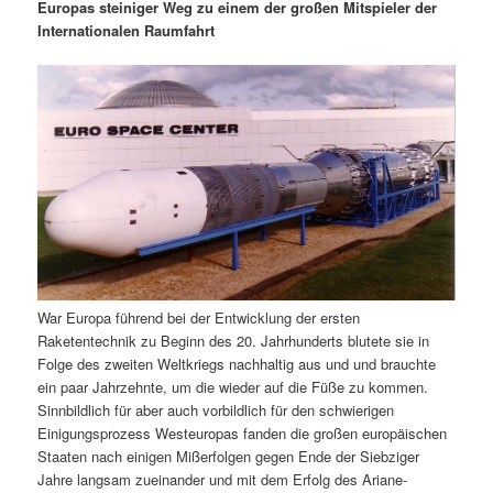
m
u
n
n
Europas steiniger Weg zu einem der großen Mitspieler der
g
a
Internationalen Raumfahrt
ä
n
e
v
n
i
r
d
g
a
e
ä
t
i
n
r
o
n
I
e
n
n
War Europa führend bei der Entwicklung der ersten
h
I
Raketentechnik zu Beginn des 20. Jahrhunderts blutete sie in
Folge des zweiten Weltkriegs nachhaltig aus und und brauchte
a
n
ein paar Jahrzehnte, um die wieder auf die Füße zu kommen.
Sinnbildlich für aber auch vorbildlich für den schwierigen
l
h
Einigungsprozess Westeuropas fanden die großen europäischen
Staaten nach einigen Mißerfolgen gegen Ende der Siebziger
t
a
Jahre langsam zueinander und mit dem Erfolg des Ariane-