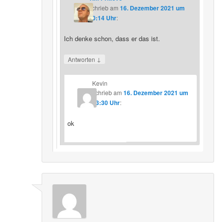
schrieb
am
16. Dezember 2021 um
20:14 Uhr
:
Ich denke schon, dass er das ist.
↓
Antworten
Kevin
schrieb
am
16. Dezember 2021 um
23:30 Uhr
:
ok