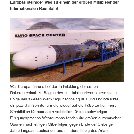
m
u
n
n
Europas steiniger Weg zu einem der großen Mitspieler der
g
a
Internationalen Raumfahrt
ä
n
e
v
n
i
r
d
g
a
e
ä
t
i
n
r
o
n
I
e
n
n
War Europa führend bei der Entwicklung der ersten
h
I
Raketentechnik zu Beginn des 20. Jahrhunderts blutete sie in
Folge des zweiten Weltkriegs nachhaltig aus und und brauchte
a
n
ein paar Jahrzehnte, um die wieder auf die Füße zu kommen.
Sinnbildlich für aber auch vorbildlich für den schwierigen
l
h
Einigungsprozess Westeuropas fanden die großen europäischen
Staaten nach einigen Mißerfolgen gegen Ende der Siebziger
t
a
Jahre langsam zueinander und mit dem Erfolg des Ariane-