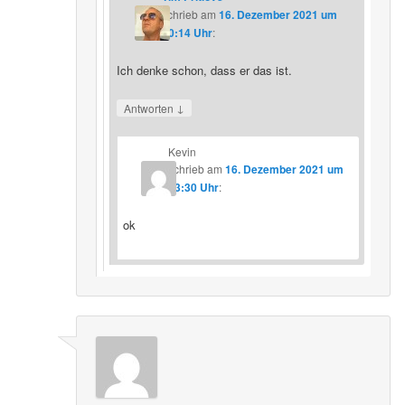
schrieb
am
16. Dezember 2021 um
20:14 Uhr
:
Ich denke schon, dass er das ist.
↓
Antworten
Kevin
schrieb
am
16. Dezember 2021 um
23:30 Uhr
:
ok