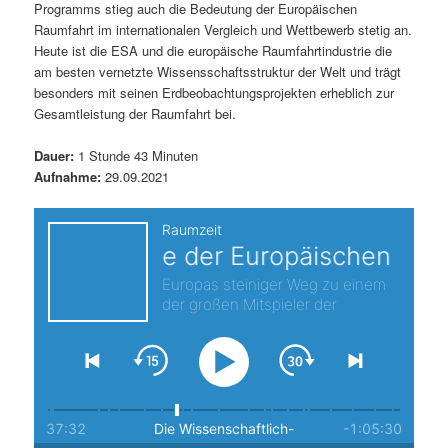
Programms stieg auch die Bedeutung der Europäischen
s
l
Raumfahrt im internationalen Vergleich und Wettbewerb stetig an.
Heute ist die ESA und die europäische Raumfahrtindustrie die
p
t
am besten vernetzte Wissensschaftsstruktur der Welt und trägt
besonders mit seinen Erdbeobachtungsprojekten erheblich zur
r
s
Gesamtleistung der Raumfahrt bei.
i
p
Dauer:
1 Stunde 43 Minuten
Aufnahme:
29.09.2021
n
r
g
i
e
n
n
g
e
n