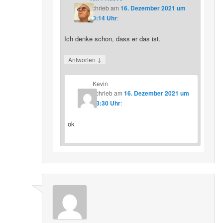
schrieb
am
16. Dezember 2021 um
20:14 Uhr
:
Ich denke schon, dass er das ist.
↓
Antworten
Kevin
schrieb
am
16. Dezember 2021 um
23:30 Uhr
:
ok