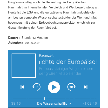
Programms stieg auch die Bedeutung der Europäischen
s
l
Raumfahrt im internationalen Vergleich und Wettbewerb stetig an.
Heute ist die ESA und die europäische Raumfahrtindustrie die
p
t
am besten vernetzte Wissensschaftsstruktur der Welt und trägt
besonders mit seinen Erdbeobachtungsprojekten erheblich zur
r
s
Gesamtleistung der Raumfahrt bei.
i
p
Dauer:
1 Stunde 43 Minuten
Aufnahme:
29.09.2021
n
r
g
i
e
n
n
g
e
n