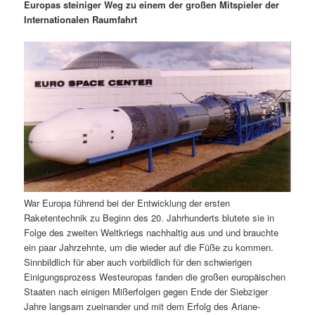
m
u
n
n
Europas steiniger Weg zu einem der großen Mitspieler der
g
a
Internationalen Raumfahrt
ä
n
e
v
n
i
r
d
g
a
e
ä
t
i
n
r
o
n
I
e
n
n
War Europa führend bei der Entwicklung der ersten
h
I
Raketentechnik zu Beginn des 20. Jahrhunderts blutete sie in
Folge des zweiten Weltkriegs nachhaltig aus und und brauchte
a
n
ein paar Jahrzehnte, um die wieder auf die Füße zu kommen.
Sinnbildlich für aber auch vorbildlich für den schwierigen
l
h
Einigungsprozess Westeuropas fanden die großen europäischen
Staaten nach einigen Mißerfolgen gegen Ende der Siebziger
t
a
Jahre langsam zueinander und mit dem Erfolg des Ariane-