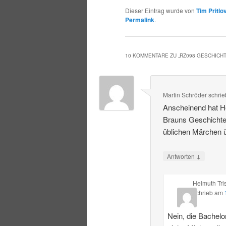
Dieser Eintrag wurde von
Tim Pritlo
Permalink
.
10 KOMMENTARE ZU „
RZ098 GESCHICH
Martin Schröder
schrie
Anscheinend hat He
Brauns Geschichte
üblichen Märchen ü
↓
Antworten
Helmuth Tri
schrieb
am
Nein, die Bachelor