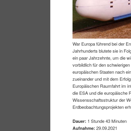
I
e
n
n
h
I
War Europa führend bei der En
Jahrhunderts blutete sie in Fo
a
n
ein paar Jahrzehnte, um die wi
vorbildlich für den schwierig
l
h
europäischen Staaten nach ei
zueinander und mit dem Erfol
t
a
Europäischen Raumfahrt im inte
die ESA und die europäische R
s
l
Wissensschaftsstruktur der We
Erdbeobachtungsprojekten erhe
p
t
Dauer:
1 Stunde 43 Minuten
r
s
Aufnahme:
29.09.2021