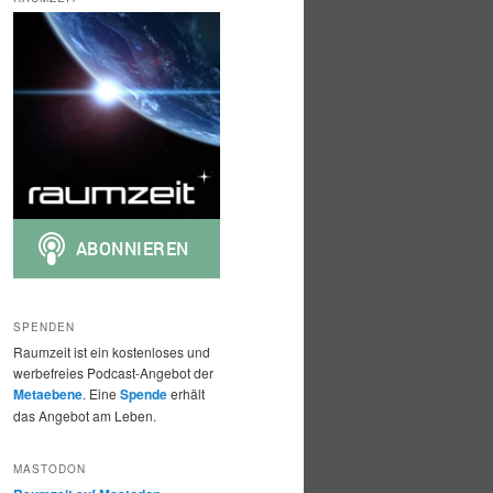
h
e
n
SPENDEN
Raumzeit ist ein kostenloses und
werbefreies Podcast-Angebot der
Metaebene
. Eine
Spende
erhält
das Angebot am Leben.
MASTODON