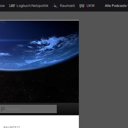
X
how
Logbuch:Netzpolitik
Raumzeit
UKW
Alle Podcasts
S
u
c
RAUMZEIT