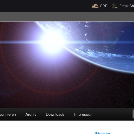
Raumzeit braucht Deine Unterstützung!
Spende jetzt!
CRE
Freak S
legenheiten
bonnieren
Archiv
Downloads
Impressum
Nächster
→