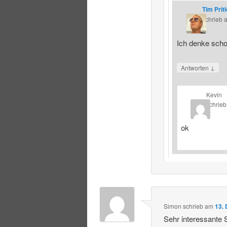
Tim Prit
schrieb
Ich denke schon
↓
Antworten
Kevin
schrieb
ok
Simon
schrieb
am
13.
Sehr interessante