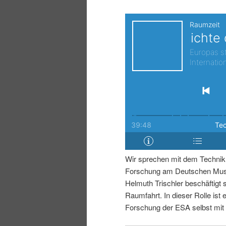
i
p
n
r
g
i
e
n
n
g
e
Wir sprechen mit dem Technikh
n
Forschung am Deutschen Muse
Helmuth Trischler beschäftigt 
Raumfahrt. In dieser Rolle ist e
Forschung der ESA selbst mit