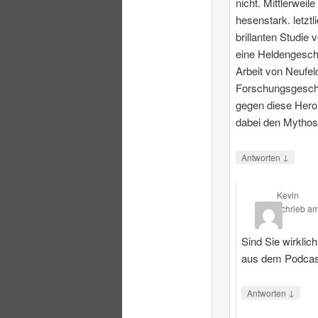
nicht. Mittlerweile
hesenstark. letztl
brillanten Studie 
eine Heldengesch
Arbeit von Neufeld
Forschungsgeschi
gegen diese Heroi
dabei den Mythos
↓
Antworten
Kevin
schrieb
a
Sind Sie wirklic
aus dem Podcas
↓
Antworten