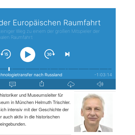
istoriker und Museumsleiter für
um in München Helmuth Trischler.
sich intensiv mit der Geschichte der
r auch aktiv in die historischen
 eingebunden.