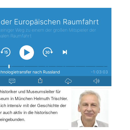
istoriker und Museumsleiter für
um in München Helmuth Trischler.
sich intensiv mit der Geschichte der
r auch aktiv in die historischen
 eingebunden.