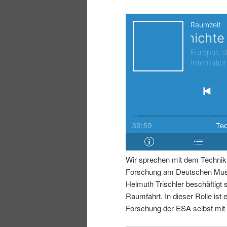
i
p
n
r
g
i
e
n
n
g
e
Wir sprechen mit dem Technikh
n
Forschung am Deutschen Muse
Helmuth Trischler beschäftigt 
Raumfahrt. In dieser Rolle ist e
Forschung der ESA selbst mit