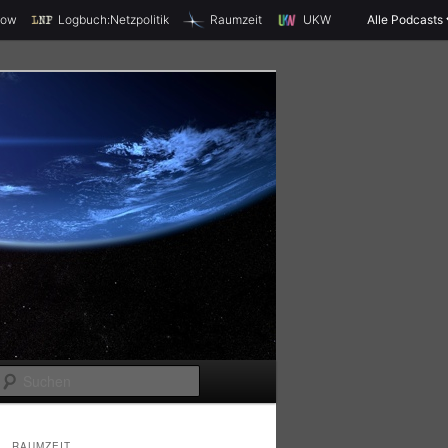
X
how
Logbuch:Netzpolitik
Raumzeit
UKW
Alle Podcasts
S
u
c
RAUMZEIT