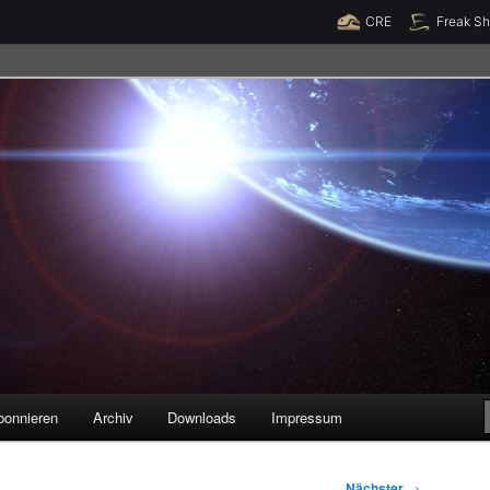
Raumzeit braucht Deine Unterstützung!
Spende jetzt!
CRE
Freak S
legenheiten
bonnieren
Archiv
Downloads
Impressum
Nächster
→