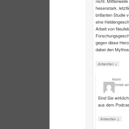
nicht. Mittlerweile
hesenstark. letztl
brillanten Studie 
eine Heldengesch
Arbeit von Neufeld
Forschungsgeschi
gegen diese Heroi
dabei den Mythos
↓
Antworten
Kevin
schrieb
a
Sind Sie wirklic
aus dem Podcas
↓
Antworten