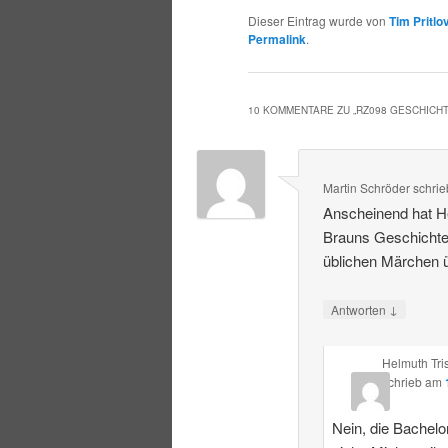
Dieser Eintrag wurde von
Tim Pritlo
Permalink
.
10 KOMMENTARE ZU „
RZ098 GESCHICH
Martin Schröder
schrie
Anscheinend hat He
Brauns Geschichte
üblichen Märchen ü
↓
Antworten
Helmuth Tri
schrieb
am
Nein, die Bachelor