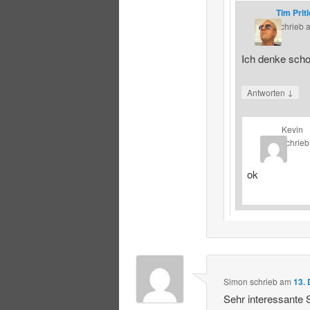
Tim Prit
schrieb
Ich denke schon
↓
Antworten
Kevin
schrieb
ok
Simon
schrieb
am
13.
Sehr interessante