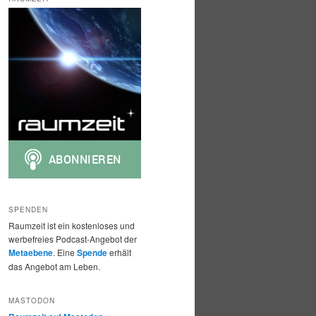
h
e
n
SPENDEN
Raumzeit ist ein kostenloses und
werbefreies Podcast-Angebot der
Metaebene
. Eine
Spende
erhält
das Angebot am Leben.
MASTODON