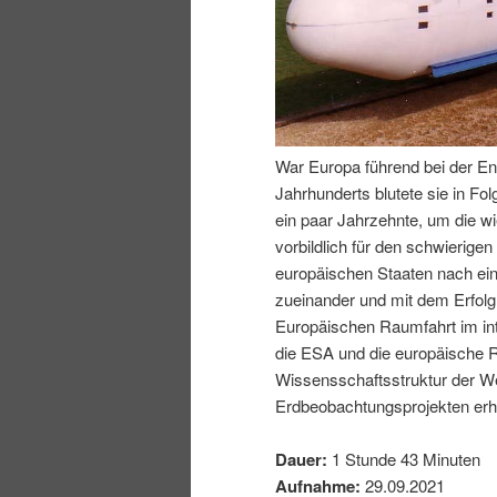
I
e
n
n
h
I
War Europa führend bei der En
Jahrhunderts blutete sie in Fo
a
n
ein paar Jahrzehnte, um die wi
vorbildlich für den schwierig
l
h
europäischen Staaten nach ei
zueinander und mit dem Erfol
t
a
Europäischen Raumfahrt im inte
die ESA und die europäische R
s
l
Wissensschaftsstruktur der We
Erdbeobachtungsprojekten erhe
p
t
Dauer:
1 Stunde 43 Minuten
r
s
Aufnahme:
29.09.2021