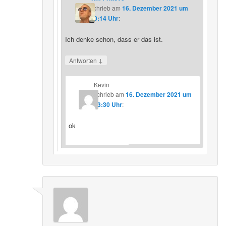
schrieb
am
16. Dezember 2021 um
20:14 Uhr
:
Ich denke schon, dass er das ist.
↓
Antworten
Kevin
schrieb
am
16. Dezember 2021 um
23:30 Uhr
:
ok