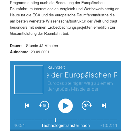
Programms stieg auch die Bedeutung der Europäischen
s
l
Raumfahrt im internationalen Vergleich und Wettbewerb stetig an.
Heute ist die ESA und die europäische Raumfahrtindustrie die
p
t
am besten vernetzte Wissensschaftsstruktur der Welt und trägt
besonders mit seinen Erdbeobachtungsprojekten erheblich zur
r
s
Gesamtleistung der Raumfahrt bei.
i
p
Dauer:
1 Stunde 43 Minuten
Aufnahme:
29.09.2021
n
r
g
i
e
n
n
g
e
n