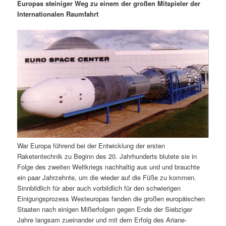
m
u
n
n
Europas steiniger Weg zu einem der großen Mitspieler der
g
a
Internationalen Raumfahrt
ä
n
e
v
n
i
r
d
g
a
e
ä
t
i
n
r
o
n
I
e
n
n
War Europa führend bei der Entwicklung der ersten
h
I
Raketentechnik zu Beginn des 20. Jahrhunderts blutete sie in
Folge des zweiten Weltkriegs nachhaltig aus und und brauchte
a
n
ein paar Jahrzehnte, um die wieder auf die Füße zu kommen.
Sinnbildlich für aber auch vorbildlich für den schwierigen
l
h
Einigungsprozess Westeuropas fanden die großen europäischen
Staaten nach einigen Mißerfolgen gegen Ende der Siebziger
t
a
Jahre langsam zueinander und mit dem Erfolg des Ariane-