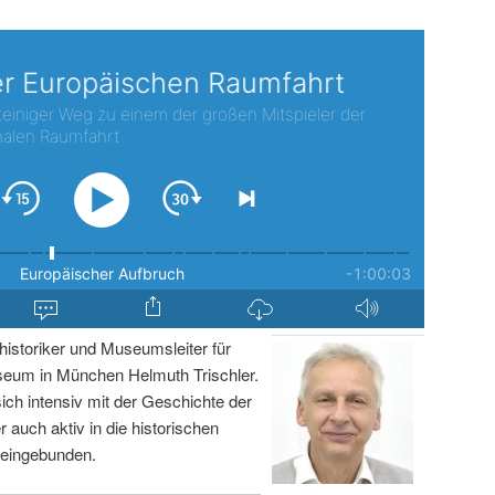
istoriker und Museumsleiter für
um in München Helmuth Trischler.
sich intensiv mit der Geschichte der
r auch aktiv in die historischen
 eingebunden.