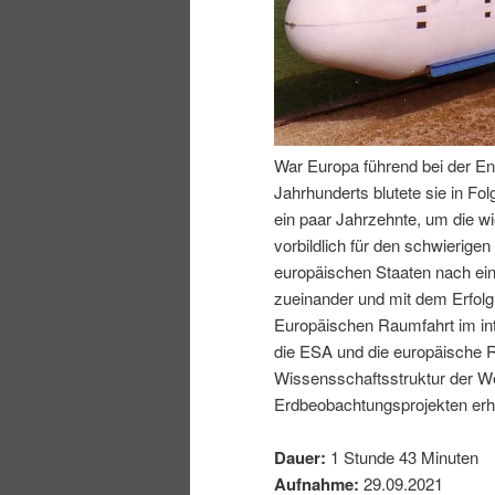
I
e
n
n
h
I
War Europa führend bei der En
Jahrhunderts blutete sie in Fo
a
n
ein paar Jahrzehnte, um die wi
vorbildlich für den schwierig
l
h
europäischen Staaten nach ei
zueinander und mit dem Erfol
t
a
Europäischen Raumfahrt im inte
die ESA und die europäische R
s
l
Wissensschaftsstruktur der We
Erdbeobachtungsprojekten erhe
p
t
Dauer:
1 Stunde 43 Minuten
r
s
Aufnahme:
29.09.2021