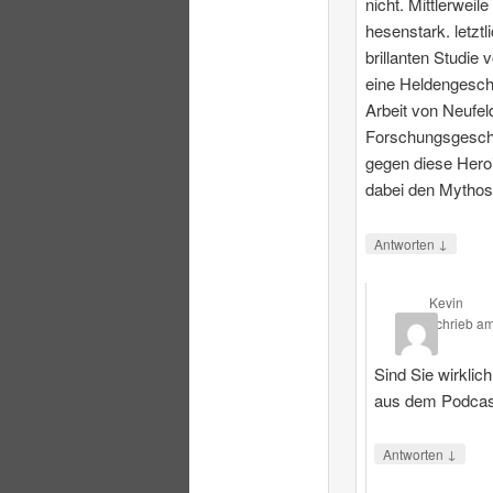
nicht. Mittlerweile
hesenstark. letztl
brillanten Studie 
eine Heldengesch
Arbeit von Neufeld
Forschungsgeschi
gegen diese Heroi
dabei den Mythos
↓
Antworten
Kevin
schrieb
a
Sind Sie wirklic
aus dem Podcas
↓
Antworten