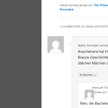
Dieser Eintrag wurde von
Tim Pritlo
Permalink
.
10 KOMMENTARE ZU „
RZ098 GESCHICH
Martin Schröder
schrie
Anscheinend hat He
Brauns Geschichte
üblichen Märchen ü
↓
Antworten
Helmuth Tri
schrieb
am
Nein, die Bachelor