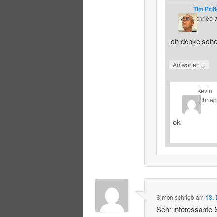
Tim Prit
schrieb
Ich denke schon
↓
Antworten
Kevin
schrieb
ok
Simon
schrieb
am
13.
Sehr interessante