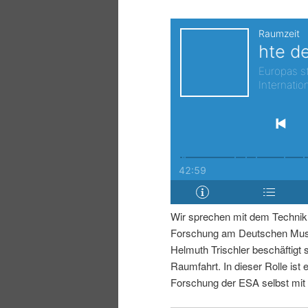
i
p
n
r
g
i
e
n
n
g
e
Wir sprechen mit dem Technikh
n
Forschung am Deutschen Muse
Helmuth Trischler beschäftigt 
Raumfahrt. In dieser Rolle ist e
Forschung der ESA selbst mit