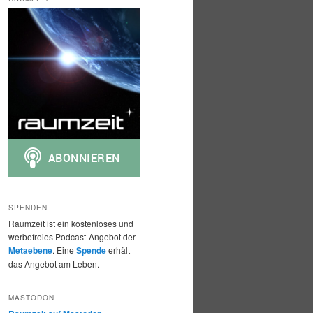
h
e
n
SPENDEN
Raumzeit ist ein kostenloses und
werbefreies Podcast-Angebot der
Metaebene
. Eine
Spende
erhält
das Angebot am Leben.
MASTODON