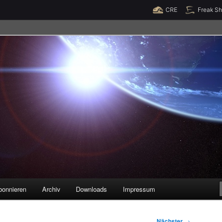
Raumzeit braucht Deine Unterstützung!
Spende jetzt!
CRE
Freak S
legenheiten
bonnieren
Archiv
Downloads
Impressum
Nächster
→