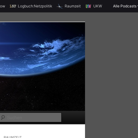
X
how
Logbuch:Netzpolitik
Raumzeit
UKW
Alle Podcasts
S
u
c
RAUMZEIT