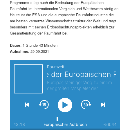
Programms stieg auch die Bedeutung der Europäischen
s
l
Raumfahrt im internationalen Vergleich und Wettbewerb stetig an.
Heute ist die ESA und die europäische Raumfahrtindustrie die
p
t
am besten vernetzte Wissensschaftsstruktur der Welt und trägt
besonders mit seinen Erdbeobachtungsprojekten erheblich zur
r
s
Gesamtleistung der Raumfahrt bei.
i
p
Dauer:
1 Stunde 43 Minuten
Aufnahme:
29.09.2021
n
r
g
i
e
n
n
g
e
n