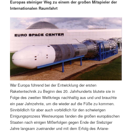
m
u
n
n
Europas steiniger Weg zu einem der großen Mitspieler der
g
a
Internationalen Raumfahrt
ä
n
e
v
n
i
r
d
g
a
e
ä
t
i
n
r
o
n
I
e
n
n
War Europa führend bei der Entwicklung der ersten
h
I
Raketentechnik zu Beginn des 20. Jahrhunderts blutete sie in
Folge des zweiten Weltkriegs nachhaltig aus und und brauchte
a
n
ein paar Jahrzehnte, um die wieder auf die Füße zu kommen.
Sinnbildlich für aber auch vorbildlich für den schwierigen
l
h
Einigungsprozess Westeuropas fanden die großen europäischen
Staaten nach einigen Mißerfolgen gegen Ende der Siebziger
t
a
Jahre langsam zueinander und mit dem Erfolg des Ariane-