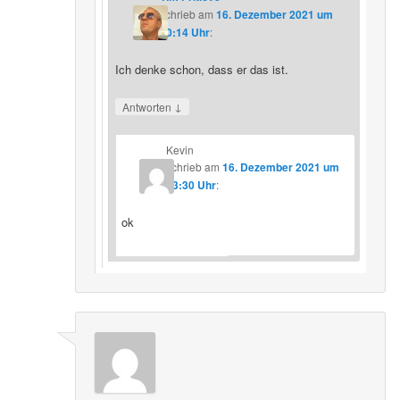
schrieb
am
16. Dezember 2021 um
20:14 Uhr
:
Ich denke schon, dass er das ist.
↓
Antworten
Kevin
schrieb
am
16. Dezember 2021 um
23:30 Uhr
:
ok