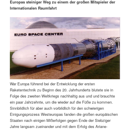
m
u
n
n
Europas steiniger Weg zu einem der großen Mitspieler der
g
a
Internationalen Raumfahrt
ä
n
e
v
n
i
r
d
g
a
e
ä
t
i
n
r
o
n
I
e
n
n
War Europa führend bei der Entwicklung der ersten
h
I
Raketentechnik zu Beginn des 20. Jahrhunderts blutete sie in
Folge des zweiten Weltkriegs nachhaltig aus und und brauchte
a
n
ein paar Jahrzehnte, um die wieder auf die Füße zu kommen.
Sinnbildlich für aber auch vorbildlich für den schwierigen
l
h
Einigungsprozess Westeuropas fanden die großen europäischen
Staaten nach einigen Mißerfolgen gegen Ende der Siebziger
t
a
Jahre langsam zueinander und mit dem Erfolg des Ariane-