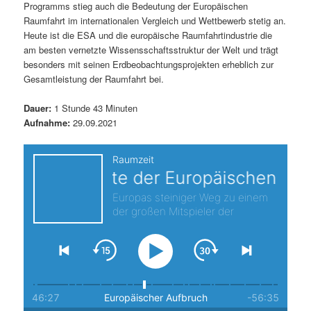
Programms stieg auch die Bedeutung der Europäischen
s
l
Raumfahrt im internationalen Vergleich und Wettbewerb stetig an.
Heute ist die ESA und die europäische Raumfahrtindustrie die
p
t
am besten vernetzte Wissensschaftsstruktur der Welt und trägt
besonders mit seinen Erdbeobachtungsprojekten erheblich zur
r
s
Gesamtleistung der Raumfahrt bei.
i
p
Dauer:
1 Stunde 43 Minuten
Aufnahme:
29.09.2021
n
r
g
i
e
n
n
g
e
n