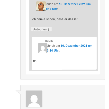
schrieb
am
16. Dezember 2021 um
20:14 Uhr
:
Ich denke schon, dass er das ist.
↓
Antworten
Kevin
schrieb
am
16. Dezember 2021 um
23:30 Uhr
:
ok