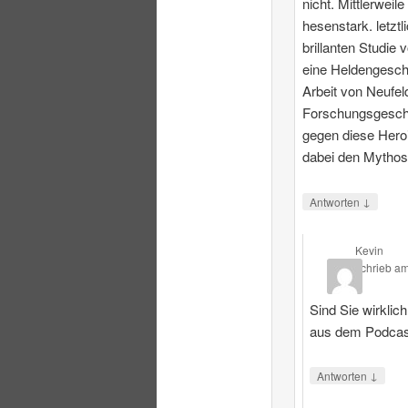
nicht. Mittlerweile
hesenstark. letztl
brillanten Studie 
eine Heldengesch
Arbeit von Neufeld
Forschungsgeschi
gegen diese Heroi
dabei den Mythos
↓
Antworten
Kevin
schrieb
a
Sind Sie wirklic
aus dem Podcas
↓
Antworten