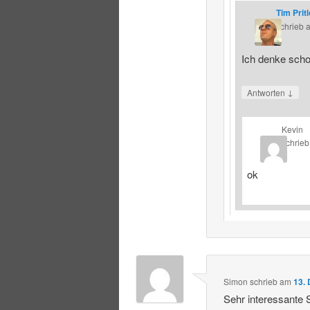
Tim Prit
schrieb
Ich denke schon
↓
Antworten
Kevin
schrieb
ok
Simon
schrieb
am
13.
Sehr interessante