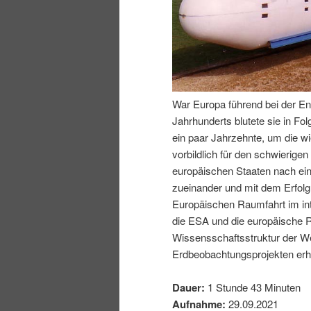
I
e
n
n
h
I
War Europa führend bei der En
Jahrhunderts blutete sie in Fo
a
n
ein paar Jahrzehnte, um die wi
vorbildlich für den schwierig
l
h
europäischen Staaten nach ei
zueinander und mit dem Erfol
t
a
Europäischen Raumfahrt im inte
die ESA und die europäische R
s
l
Wissensschaftsstruktur der We
Erdbeobachtungsprojekten erhe
p
t
Dauer:
1 Stunde 43 Minuten
r
s
Aufnahme:
29.09.2021