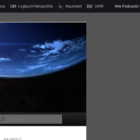
X
how
Logbuch:Netzpolitik
Raumzeit
UKW
Alle Podcasts
S
u
c
RAUMZEIT