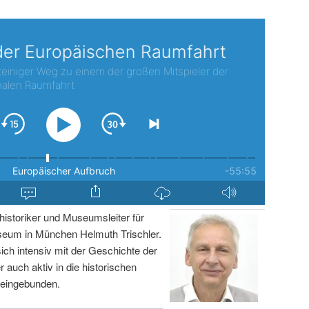
istoriker und Museumsleiter für
um in München Helmuth Trischler.
sich intensiv mit der Geschichte der
r auch aktiv in die historischen
 eingebunden.