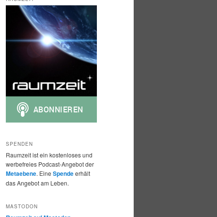
h
e
n
SPENDEN
Raumzeit ist ein kostenloses und
werbefreies Podcast-Angebot der
Metaebene
. Eine
Spende
erhält
das Angebot am Leben.
MASTODON