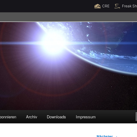
Raumzeit braucht Deine Unterstützung!
Spende jetzt!
CRE
Freak S
legenheiten
bonnieren
Archiv
Downloads
Impressum
Nächster
→