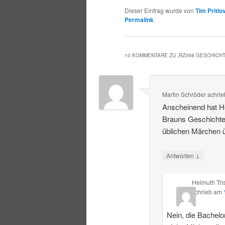
Dieser Eintrag wurde von
Tim Pritlo
Permalink
.
10 KOMMENTARE ZU „
RZ098 GESCHICH
Martin Schröder
schrie
Anscheinend hat He
Brauns Geschichte
üblichen Märchen ü
↓
Antworten
Helmuth Tri
schrieb
am
Nein, die Bachelor