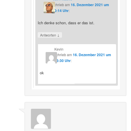
schrieb
am
16. Dezember 2021 um
20:14 Uhr
:
Ich denke schon, dass er das ist.
↓
Antworten
Kevin
schrieb
am
16. Dezember 2021 um
23:30 Uhr
:
ok