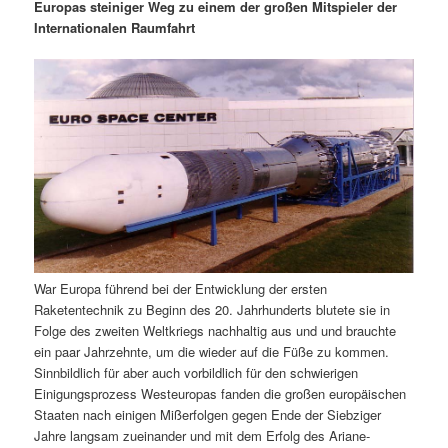
m
u
n
n
Europas steiniger Weg zu einem der großen Mitspieler der
g
a
Internationalen Raumfahrt
ä
n
e
v
n
i
r
d
g
a
e
ä
t
i
n
r
o
n
I
e
n
n
War Europa führend bei der Entwicklung der ersten
h
I
Raketentechnik zu Beginn des 20. Jahrhunderts blutete sie in
Folge des zweiten Weltkriegs nachhaltig aus und und brauchte
a
n
ein paar Jahrzehnte, um die wieder auf die Füße zu kommen.
Sinnbildlich für aber auch vorbildlich für den schwierigen
l
h
Einigungsprozess Westeuropas fanden die großen europäischen
Staaten nach einigen Mißerfolgen gegen Ende der Siebziger
t
a
Jahre langsam zueinander und mit dem Erfolg des Ariane-