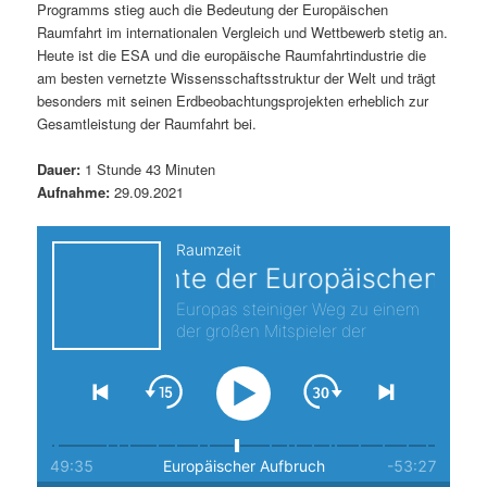
Programms stieg auch die Bedeutung der Europäischen
s
l
Raumfahrt im internationalen Vergleich und Wettbewerb stetig an.
Heute ist die ESA und die europäische Raumfahrtindustrie die
p
t
am besten vernetzte Wissensschaftsstruktur der Welt und trägt
besonders mit seinen Erdbeobachtungsprojekten erheblich zur
r
s
Gesamtleistung der Raumfahrt bei.
i
p
Dauer:
1 Stunde 43 Minuten
Aufnahme:
29.09.2021
n
r
g
i
e
n
n
g
e
n