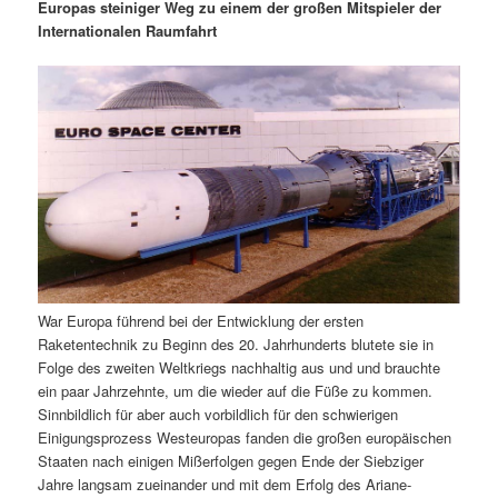
m
u
n
n
Europas steiniger Weg zu einem der großen Mitspieler der
g
a
Internationalen Raumfahrt
ä
n
e
v
n
i
r
d
g
a
e
ä
t
i
n
r
o
n
I
e
n
n
War Europa führend bei der Entwicklung der ersten
h
I
Raketentechnik zu Beginn des 20. Jahrhunderts blutete sie in
Folge des zweiten Weltkriegs nachhaltig aus und und brauchte
a
n
ein paar Jahrzehnte, um die wieder auf die Füße zu kommen.
Sinnbildlich für aber auch vorbildlich für den schwierigen
l
h
Einigungsprozess Westeuropas fanden die großen europäischen
Staaten nach einigen Mißerfolgen gegen Ende der Siebziger
t
a
Jahre langsam zueinander und mit dem Erfolg des Ariane-