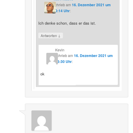
schrieb
am
16. Dezember 2021 um
20:14 Uhr
:
Ich denke schon, dass er das ist.
↓
Antworten
Kevin
schrieb
am
16. Dezember 2021 um
23:30 Uhr
:
ok