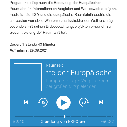
Programms stieg auch die Bedeutung der Europäischen
s
l
Raumfahrt im internationalen Vergleich und Wettbewerb stetig an.
Heute ist die ESA und die europäische Raumfahrtindustrie die
p
t
am besten vernetzte Wissensschaftsstruktur der Welt und trägt
besonders mit seinen Erdbeobachtungsprojekten erheblich zur
r
s
Gesamtleistung der Raumfahrt bei.
i
p
Dauer:
1 Stunde 43 Minuten
Aufnahme:
29.09.2021
n
r
g
i
e
n
n
g
e
n