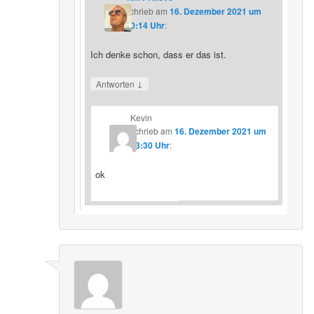
schrieb
am
16. Dezember 2021 um
20:14 Uhr
:
Ich denke schon, dass er das ist.
↓
Antworten
Kevin
schrieb
am
16. Dezember 2021 um
23:30 Uhr
:
ok