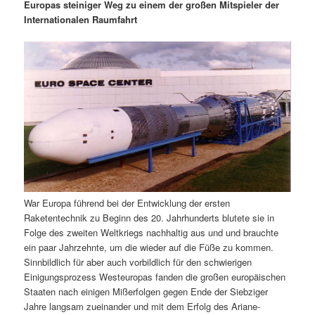
m
u
n
n
Europas steiniger Weg zu einem der großen Mitspieler der
g
a
Internationalen Raumfahrt
ä
n
e
v
n
i
r
d
g
a
e
ä
t
i
n
r
o
n
I
e
n
n
War Europa führend bei der Entwicklung der ersten
h
I
Raketentechnik zu Beginn des 20. Jahrhunderts blutete sie in
Folge des zweiten Weltkriegs nachhaltig aus und und brauchte
a
n
ein paar Jahrzehnte, um die wieder auf die Füße zu kommen.
Sinnbildlich für aber auch vorbildlich für den schwierigen
l
h
Einigungsprozess Westeuropas fanden die großen europäischen
Staaten nach einigen Mißerfolgen gegen Ende der Siebziger
t
a
Jahre langsam zueinander und mit dem Erfolg des Ariane-