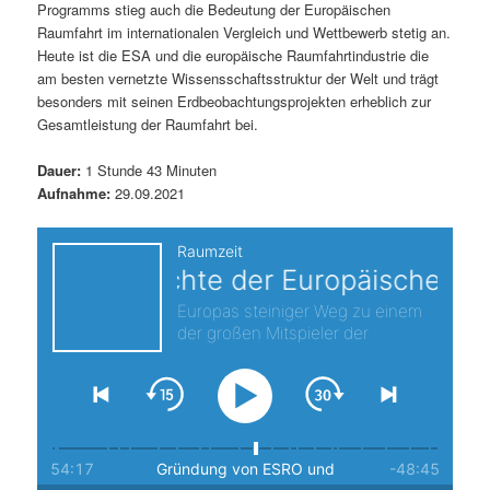
Programms stieg auch die Bedeutung der Europäischen
s
l
Raumfahrt im internationalen Vergleich und Wettbewerb stetig an.
Heute ist die ESA und die europäische Raumfahrtindustrie die
p
t
am besten vernetzte Wissensschaftsstruktur der Welt und trägt
besonders mit seinen Erdbeobachtungsprojekten erheblich zur
r
s
Gesamtleistung der Raumfahrt bei.
i
p
Dauer:
1 Stunde 43 Minuten
Aufnahme:
29.09.2021
n
r
g
i
e
n
n
g
e
n