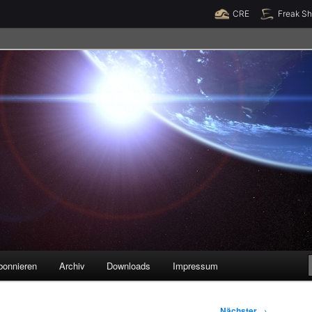
Raumzeit braucht Deine Unterstützung!
Spende jetzt!
CRE
Freak S
legenheiten
bonnieren
Archiv
Downloads
Impressum
Nächster
→