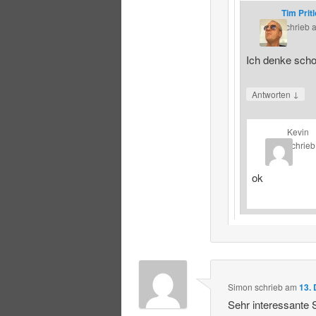
Tim Prit
schrieb
Ich denke schon
↓
Antworten
Kevin
schrieb
ok
Simon
schrieb
am
13.
Sehr interessante