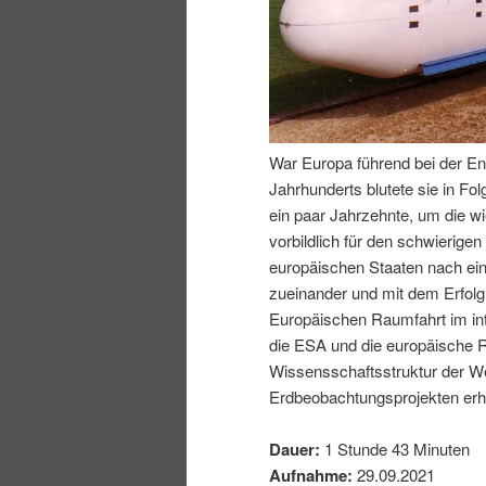
I
e
n
n
h
I
War Europa führend bei der En
Jahrhunderts blutete sie in Fo
a
n
ein paar Jahrzehnte, um die wi
vorbildlich für den schwierig
l
h
europäischen Staaten nach ei
zueinander und mit dem Erfol
t
a
Europäischen Raumfahrt im inte
die ESA und die europäische R
s
l
Wissensschaftsstruktur der We
Erdbeobachtungsprojekten erhe
p
t
Dauer:
1 Stunde 43 Minuten
r
s
Aufnahme:
29.09.2021