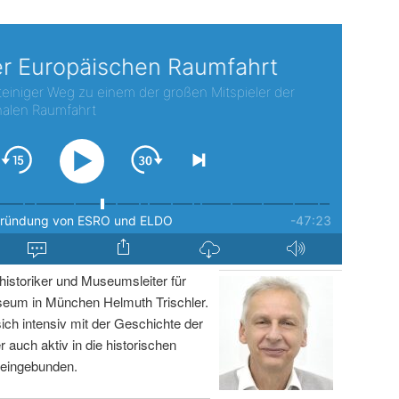
istoriker und Museumsleiter für
um in München Helmuth Trischler.
sich intensiv mit der Geschichte der
r auch aktiv in die historischen
 eingebunden.