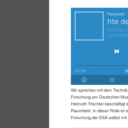
i
p
n
r
g
i
e
n
n
g
e
Wir sprechen mit dem Technikh
n
Forschung am Deutschen Muse
Helmuth Trischler beschäftigt 
Raumfahrt. In dieser Rolle ist e
Forschung der ESA selbst mit