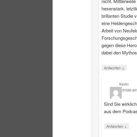
nicht. Mittlerweile
hesenstark. letztl
brillanten Studie 
eine Heldengesch
Arbeit von Neufeld
Forschungsgeschi
gegen diese Heroi
dabei den Mythos
↓
Antworten
Kevin
schrieb
a
Sind Sie wirklic
aus dem Podcas
↓
Antworten