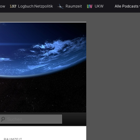
X
how
Logbuch:Netzpolitik
Raumzeit
UKW
Alle Podcasts
S
u
c
RAUMZEIT