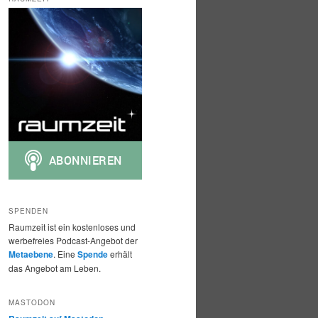
h
e
n
SPENDEN
Raumzeit ist ein kostenloses und
werbefreies Podcast-Angebot der
Metaebene
. Eine
Spende
erhält
das Angebot am Leben.
MASTODON