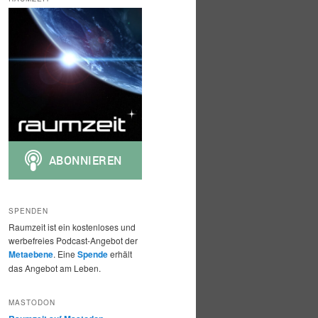
h
e
n
SPENDEN
Raumzeit ist ein kostenloses und
werbefreies Podcast-Angebot der
Metaebene
. Eine
Spende
erhält
das Angebot am Leben.
MASTODON