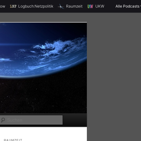
X
how
Logbuch:Netzpolitik
Raumzeit
UKW
Alle Podcasts
S
u
c
RAUMZEIT