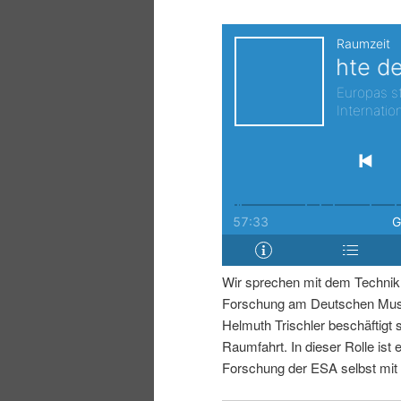
i
p
n
r
g
i
e
n
n
g
e
Wir sprechen mit dem Technikh
n
Forschung am Deutschen Muse
Helmuth Trischler beschäftigt 
Raumfahrt. In dieser Rolle ist e
Forschung der ESA selbst mit