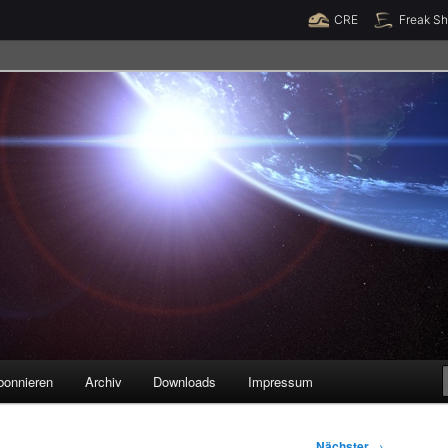
Raumzeit braucht Deine Unterstützung!
Spende jetzt!
CRE
Freak S
legenheiten
bonnieren
Archiv
Downloads
Impressum
Nächster
→