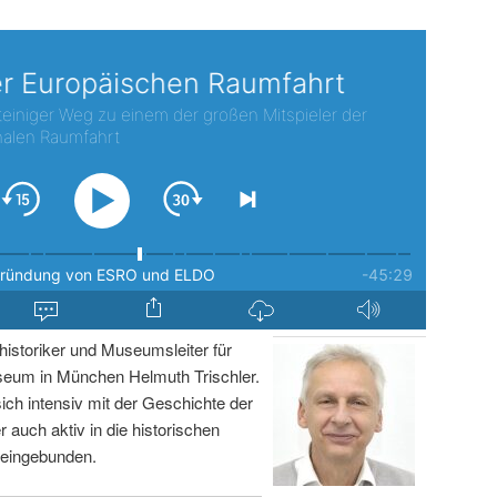
istoriker und Museumsleiter für
um in München Helmuth Trischler.
sich intensiv mit der Geschichte der
r auch aktiv in die historischen
 eingebunden.