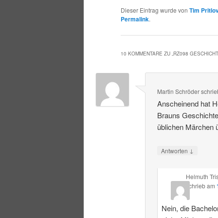
Dieser Eintrag wurde von
Tim Pritlo
Permalink
.
10 KOMMENTARE ZU „
RZ098 GESCHICH
Martin Schröder
schrie
Anscheinend hat He
Brauns Geschichte
üblichen Märchen ü
↓
Antworten
Helmuth Tri
schrieb
am
Nein, die Bachelor