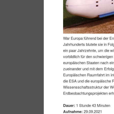
I
e
n
n
h
I
War Europa führend bei der En
Jahrhunderts blutete sie in Fo
a
n
ein paar Jahrzehnte, um die wi
vorbildlich für den schwierig
l
h
europäischen Staaten nach ei
zueinander und mit dem Erfol
t
a
Europäischen Raumfahrt im inte
die ESA und die europäische R
s
l
Wissensschaftsstruktur der We
Erdbeobachtungsprojekten erhe
p
t
Dauer:
1 Stunde 43 Minuten
r
s
Aufnahme:
29.09.2021