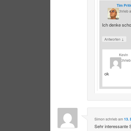
Tim Prit
schrieb
Ich denke schon
↓
Antworten
Kevin
schrieb
ok
Simon
schrieb
am
13.
Sehr interessante