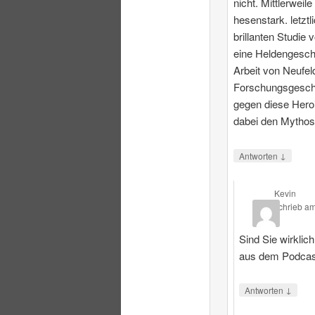
nicht. Mittlerweile
hesenstark. letztl
brillanten Studie 
eine Heldengesch
Arbeit von Neufeld
Forschungsgeschi
gegen diese Heroi
dabei den Mythos
↓
Antworten
Kevin
schrieb
a
Sind Sie wirklic
aus dem Podcas
↓
Antworten