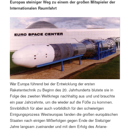
m
u
n
n
Europas steiniger Weg zu einem der großen Mitspieler der
g
a
Internationalen Raumfahrt
ä
n
e
v
n
i
r
d
g
a
e
ä
t
i
n
r
o
n
I
e
n
n
War Europa führend bei der Entwicklung der ersten
h
I
Raketentechnik zu Beginn des 20. Jahrhunderts blutete sie in
Folge des zweiten Weltkriegs nachhaltig aus und und brauchte
a
n
ein paar Jahrzehnte, um die wieder auf die Füße zu kommen.
Sinnbildlich für aber auch vorbildlich für den schwierigen
l
h
Einigungsprozess Westeuropas fanden die großen europäischen
Staaten nach einigen Mißerfolgen gegen Ende der Siebziger
t
a
Jahre langsam zueinander und mit dem Erfolg des Ariane-