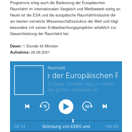
Programms stieg auch die Bedeutung der Europäischen
s
l
Raumfahrt im internationalen Vergleich und Wettbewerb stetig an.
Heute ist die ESA und die europäische Raumfahrtindustrie die
p
t
am besten vernetzte Wissensschaftsstruktur der Welt und trägt
besonders mit seinen Erdbeobachtungsprojekten erheblich zur
r
s
Gesamtleistung der Raumfahrt bei.
i
p
Dauer:
1 Stunde 43 Minuten
Aufnahme:
29.09.2021
n
r
g
i
e
n
n
g
e
n