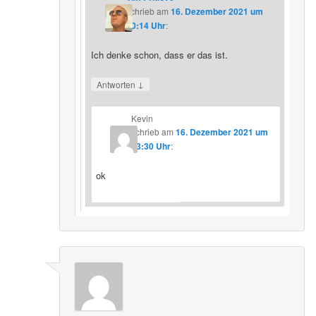
schrieb
am
16. Dezember 2021 um
20:14 Uhr
:
Ich denke schon, dass er das ist.
↓
Antworten
Kevin
schrieb
am
16. Dezember 2021 um
23:30 Uhr
:
ok