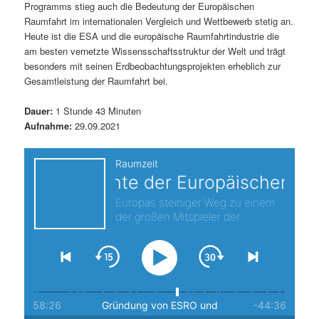
Programms stieg auch die Bedeutung der Europäischen
s
l
Raumfahrt im internationalen Vergleich und Wettbewerb stetig an.
Heute ist die ESA und die europäische Raumfahrtindustrie die
p
t
am besten vernetzte Wissensschaftsstruktur der Welt und trägt
besonders mit seinen Erdbeobachtungsprojekten erheblich zur
r
s
Gesamtleistung der Raumfahrt bei.
i
p
Dauer:
1 Stunde 43 Minuten
Aufnahme:
29.09.2021
n
r
g
i
e
n
n
g
e
n