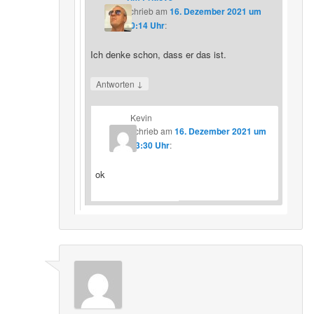
schrieb
am
16. Dezember 2021 um
20:14 Uhr
:
Ich denke schon, dass er das ist.
↓
Antworten
Kevin
schrieb
am
16. Dezember 2021 um
23:30 Uhr
:
ok