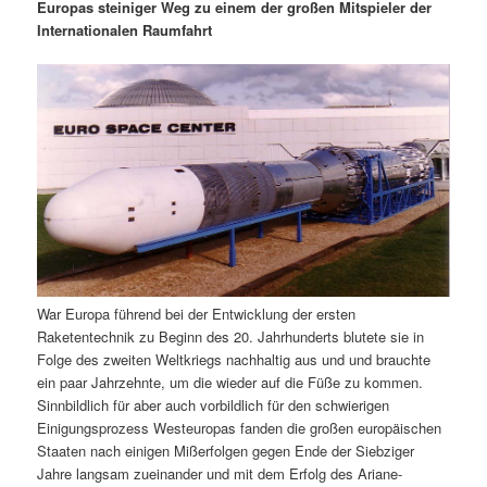
m
u
n
n
Europas steiniger Weg zu einem der großen Mitspieler der
g
a
Internationalen Raumfahrt
ä
n
e
v
n
i
r
d
g
a
e
ä
t
i
n
r
o
n
I
e
n
n
War Europa führend bei der Entwicklung der ersten
h
I
Raketentechnik zu Beginn des 20. Jahrhunderts blutete sie in
Folge des zweiten Weltkriegs nachhaltig aus und und brauchte
a
n
ein paar Jahrzehnte, um die wieder auf die Füße zu kommen.
Sinnbildlich für aber auch vorbildlich für den schwierigen
l
h
Einigungsprozess Westeuropas fanden die großen europäischen
Staaten nach einigen Mißerfolgen gegen Ende der Siebziger
t
a
Jahre langsam zueinander und mit dem Erfolg des Ariane-