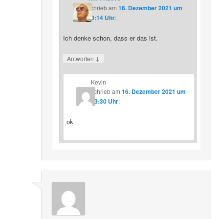
schrieb
am
16. Dezember 2021 um
20:14 Uhr
:
Ich denke schon, dass er das ist.
↓
Antworten
Kevin
schrieb
am
16. Dezember 2021 um
23:30 Uhr
:
ok