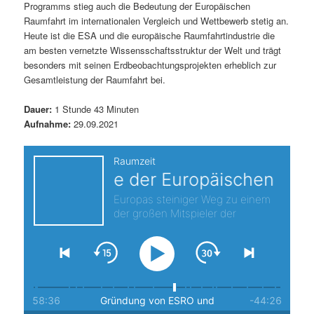
Programms stieg auch die Bedeutung der Europäischen
s
l
Raumfahrt im internationalen Vergleich und Wettbewerb stetig an.
Heute ist die ESA und die europäische Raumfahrtindustrie die
p
t
am besten vernetzte Wissensschaftsstruktur der Welt und trägt
besonders mit seinen Erdbeobachtungsprojekten erheblich zur
r
s
Gesamtleistung der Raumfahrt bei.
i
p
Dauer:
1 Stunde 43 Minuten
Aufnahme:
29.09.2021
n
r
g
i
e
n
n
g
e
n