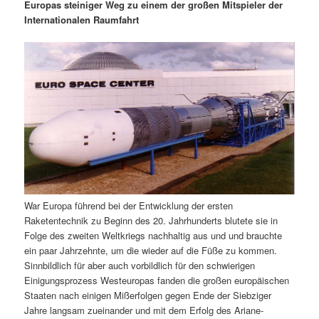
m
u
n
n
Europas steiniger Weg zu einem der großen Mitspieler der
g
a
Internationalen Raumfahrt
ä
n
e
v
n
i
r
d
g
a
e
ä
t
i
n
r
o
n
I
e
n
n
War Europa führend bei der Entwicklung der ersten
h
I
Raketentechnik zu Beginn des 20. Jahrhunderts blutete sie in
Folge des zweiten Weltkriegs nachhaltig aus und und brauchte
a
n
ein paar Jahrzehnte, um die wieder auf die Füße zu kommen.
Sinnbildlich für aber auch vorbildlich für den schwierigen
l
h
Einigungsprozess Westeuropas fanden die großen europäischen
Staaten nach einigen Mißerfolgen gegen Ende der Siebziger
t
a
Jahre langsam zueinander und mit dem Erfolg des Ariane-