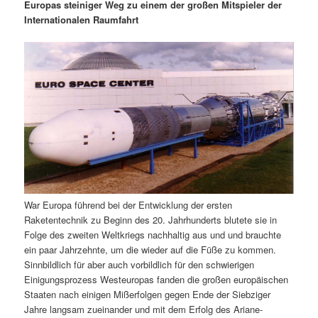
m
u
n
n
Europas steiniger Weg zu einem der großen Mitspieler der
g
a
Internationalen Raumfahrt
ä
n
e
v
n
i
r
d
g
a
e
ä
t
i
n
r
o
n
I
e
n
n
War Europa führend bei der Entwicklung der ersten
h
I
Raketentechnik zu Beginn des 20. Jahrhunderts blutete sie in
Folge des zweiten Weltkriegs nachhaltig aus und und brauchte
a
n
ein paar Jahrzehnte, um die wieder auf die Füße zu kommen.
Sinnbildlich für aber auch vorbildlich für den schwierigen
l
h
Einigungsprozess Westeuropas fanden die großen europäischen
Staaten nach einigen Mißerfolgen gegen Ende der Siebziger
t
a
Jahre langsam zueinander und mit dem Erfolg des Ariane-