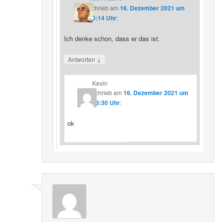
schrieb
am
16. Dezember 2021 um
20:14 Uhr
:
Ich denke schon, dass er das ist.
↓
Antworten
Kevin
schrieb
am
16. Dezember 2021 um
23:30 Uhr
:
ok