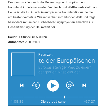
Programms stieg auch die Bedeutung der Europäischen
s
l
Raumfahrt im internationalen Vergleich und Wettbewerb stetig an.
Heute ist die ESA und die europäische Raumfahrtindustrie die
p
t
am besten vernetzte Wissensschaftsstruktur der Welt und trägt
besonders mit seinen Erdbeobachtungsprojekten erheblich zur
r
s
Gesamtleistung der Raumfahrt bei.
i
p
Dauer:
1 Stunde 43 Minuten
Aufnahme:
29.09.2021
n
r
g
i
e
n
n
g
e
n