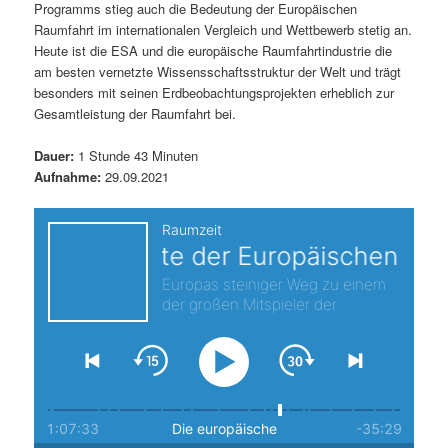
Programms stieg auch die Bedeutung der Europäischen
s
l
Raumfahrt im internationalen Vergleich und Wettbewerb stetig an.
Heute ist die ESA und die europäische Raumfahrtindustrie die
p
t
am besten vernetzte Wissensschaftsstruktur der Welt und trägt
besonders mit seinen Erdbeobachtungsprojekten erheblich zur
r
s
Gesamtleistung der Raumfahrt bei.
i
p
Dauer:
1 Stunde 43 Minuten
Aufnahme:
29.09.2021
n
r
g
i
e
n
n
g
e
n