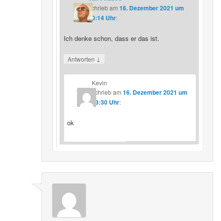
schrieb
am
16. Dezember 2021 um
20:14 Uhr
:
Ich denke schon, dass er das ist.
↓
Antworten
Kevin
schrieb
am
16. Dezember 2021 um
23:30 Uhr
:
ok