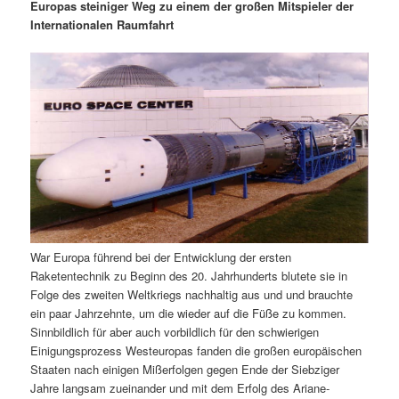
m
u
n
n
Europas steiniger Weg zu einem der großen Mitspieler der
g
a
Internationalen Raumfahrt
ä
n
e
v
n
i
r
d
g
a
e
ä
t
i
n
r
o
n
I
e
n
n
War Europa führend bei der Entwicklung der ersten
h
I
Raketentechnik zu Beginn des 20. Jahrhunderts blutete sie in
Folge des zweiten Weltkriegs nachhaltig aus und und brauchte
a
n
ein paar Jahrzehnte, um die wieder auf die Füße zu kommen.
Sinnbildlich für aber auch vorbildlich für den schwierigen
l
h
Einigungsprozess Westeuropas fanden die großen europäischen
Staaten nach einigen Mißerfolgen gegen Ende der Siebziger
t
a
Jahre langsam zueinander und mit dem Erfolg des Ariane-