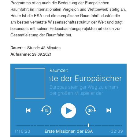
Programms stieg auch die Bedeutung der Europäischen
s
l
Raumfahrt im internationalen Vergleich und Wettbewerb stetig an.
Heute ist die ESA und die europäische Raumfahrtindustrie die
p
t
am besten vernetzte Wissensschaftsstruktur der Welt und trägt
besonders mit seinen Erdbeobachtungsprojekten erheblich zur
r
s
Gesamtleistung der Raumfahrt bei.
i
p
Dauer:
1 Stunde 43 Minuten
Aufnahme:
29.09.2021
n
r
g
i
e
n
n
g
e
n