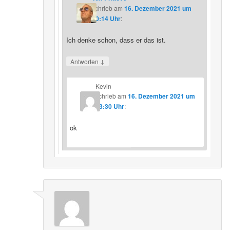
schrieb
am
16. Dezember 2021 um
20:14 Uhr
:
Ich denke schon, dass er das ist.
↓
Antworten
Kevin
schrieb
am
16. Dezember 2021 um
23:30 Uhr
:
ok