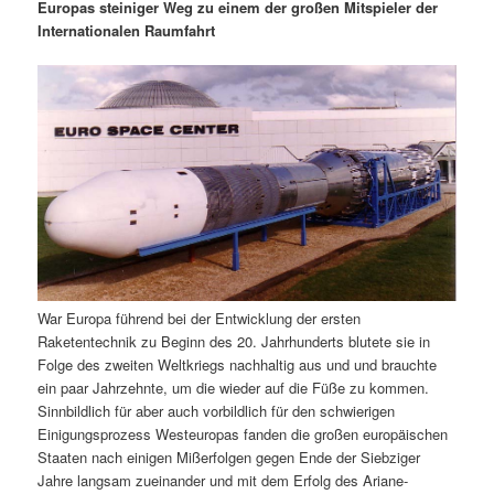
m
u
n
n
Europas steiniger Weg zu einem der großen Mitspieler der
g
a
Internationalen Raumfahrt
ä
n
e
v
n
i
r
d
g
a
e
ä
t
i
n
r
o
n
I
e
n
n
War Europa führend bei der Entwicklung der ersten
h
I
Raketentechnik zu Beginn des 20. Jahrhunderts blutete sie in
Folge des zweiten Weltkriegs nachhaltig aus und und brauchte
a
n
ein paar Jahrzehnte, um die wieder auf die Füße zu kommen.
Sinnbildlich für aber auch vorbildlich für den schwierigen
l
h
Einigungsprozess Westeuropas fanden die großen europäischen
Staaten nach einigen Mißerfolgen gegen Ende der Siebziger
t
a
Jahre langsam zueinander und mit dem Erfolg des Ariane-