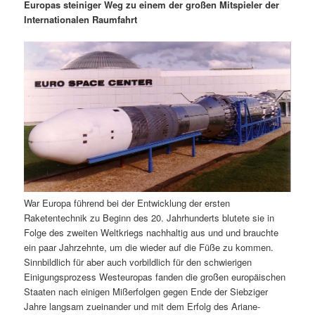
m
u
n
n
Europas steiniger Weg zu einem der großen Mitspieler der
g
a
Internationalen Raumfahrt
ä
n
e
v
n
i
r
d
g
a
e
ä
t
i
n
r
o
n
I
e
n
n
War Europa führend bei der Entwicklung der ersten
h
I
Raketentechnik zu Beginn des 20. Jahrhunderts blutete sie in
Folge des zweiten Weltkriegs nachhaltig aus und und brauchte
a
n
ein paar Jahrzehnte, um die wieder auf die Füße zu kommen.
Sinnbildlich für aber auch vorbildlich für den schwierigen
l
h
Einigungsprozess Westeuropas fanden die großen europäischen
Staaten nach einigen Mißerfolgen gegen Ende der Siebziger
t
a
Jahre langsam zueinander und mit dem Erfolg des Ariane-