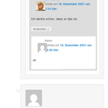
schrieb
am
16. Dezember 2021 um
20:14 Uhr
:
Ich denke schon, dass er das ist.
↓
Antworten
Kevin
schrieb
am
16. Dezember 2021 um
23:30 Uhr
:
ok