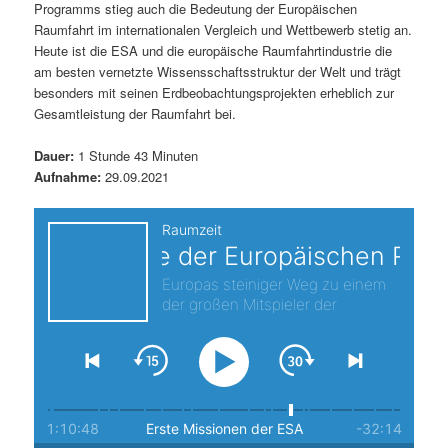
Programms stieg auch die Bedeutung der Europäischen
s
l
Raumfahrt im internationalen Vergleich und Wettbewerb stetig an.
Heute ist die ESA und die europäische Raumfahrtindustrie die
p
t
am besten vernetzte Wissensschaftsstruktur der Welt und trägt
besonders mit seinen Erdbeobachtungsprojekten erheblich zur
r
s
Gesamtleistung der Raumfahrt bei.
i
p
Dauer:
1 Stunde 43 Minuten
Aufnahme:
29.09.2021
n
r
g
i
e
n
n
g
e
n