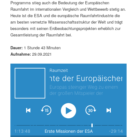
Programms stieg auch die Bedeutung der Europäischen
s
l
Raumfahrt im internationalen Vergleich und Wettbewerb stetig an.
Heute ist die ESA und die europäische Raumfahrtindustrie die
p
t
am besten vernetzte Wissensschaftsstruktur der Welt und trägt
besonders mit seinen Erdbeobachtungsprojekten erheblich zur
r
s
Gesamtleistung der Raumfahrt bei.
i
p
Dauer:
1 Stunde 43 Minuten
Aufnahme:
29.09.2021
n
r
g
i
e
n
n
g
e
n