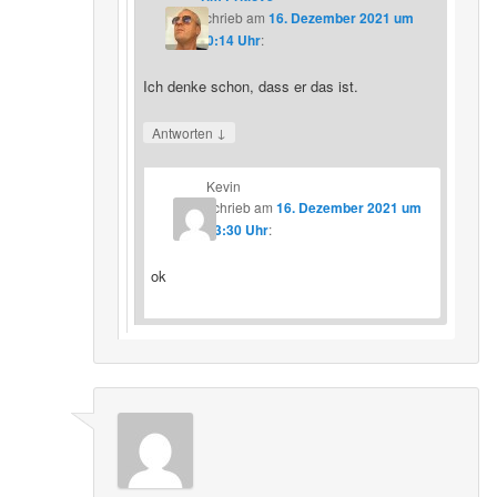
schrieb
am
16. Dezember 2021 um
20:14 Uhr
:
Ich denke schon, dass er das ist.
↓
Antworten
Kevin
schrieb
am
16. Dezember 2021 um
23:30 Uhr
:
ok