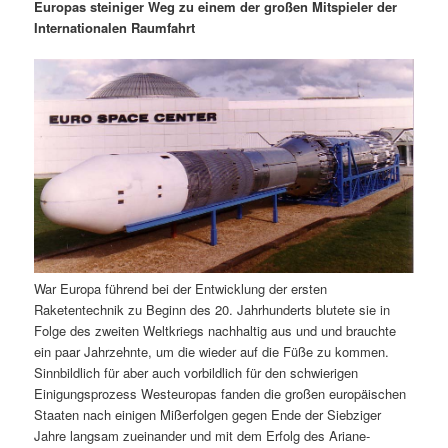
m
u
n
n
Europas steiniger Weg zu einem der großen Mitspieler der
g
a
Internationalen Raumfahrt
ä
n
e
v
n
i
r
d
g
a
e
ä
t
i
n
r
o
n
I
e
n
n
War Europa führend bei der Entwicklung der ersten
h
I
Raketentechnik zu Beginn des 20. Jahrhunderts blutete sie in
Folge des zweiten Weltkriegs nachhaltig aus und und brauchte
a
n
ein paar Jahrzehnte, um die wieder auf die Füße zu kommen.
Sinnbildlich für aber auch vorbildlich für den schwierigen
l
h
Einigungsprozess Westeuropas fanden die großen europäischen
Staaten nach einigen Mißerfolgen gegen Ende der Siebziger
t
a
Jahre langsam zueinander und mit dem Erfolg des Ariane-