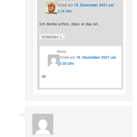
schrieb
am
16. Dezember 2021 um
20:14 Uhr
:
Ich denke schon, dass er das ist.
↓
Antworten
Kevin
schrieb
am
16. Dezember 2021 um
23:30 Uhr
:
ok