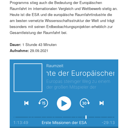
Programms stieg auch die Bedeutung der Europäischen
s
l
Raumfahrt im internationalen Vergleich und Wettbewerb stetig an.
Heute ist die ESA und die europäische Raumfahrtindustrie die
p
t
am besten vernetzte Wissensschaftsstruktur der Welt und trägt
besonders mit seinen Erdbeobachtungsprojekten erheblich zur
r
s
Gesamtleistung der Raumfahrt bei.
i
p
Dauer:
1 Stunde 43 Minuten
Aufnahme:
29.09.2021
n
r
g
i
e
n
n
g
e
n