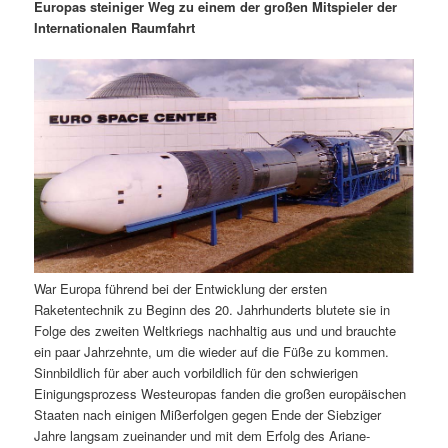
m
u
n
n
Europas steiniger Weg zu einem der großen Mitspieler der
g
a
Internationalen Raumfahrt
ä
n
e
v
n
i
r
d
g
a
e
ä
t
i
n
r
o
n
I
e
n
n
War Europa führend bei der Entwicklung der ersten
h
I
Raketentechnik zu Beginn des 20. Jahrhunderts blutete sie in
Folge des zweiten Weltkriegs nachhaltig aus und und brauchte
a
n
ein paar Jahrzehnte, um die wieder auf die Füße zu kommen.
Sinnbildlich für aber auch vorbildlich für den schwierigen
l
h
Einigungsprozess Westeuropas fanden die großen europäischen
Staaten nach einigen Mißerfolgen gegen Ende der Siebziger
t
a
Jahre langsam zueinander und mit dem Erfolg des Ariane-