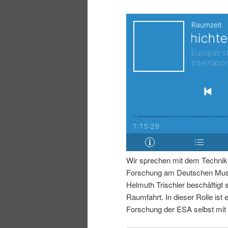
i
p
n
r
g
i
e
n
n
g
e
Wir sprechen mit dem Technikh
n
Forschung am Deutschen Muse
Helmuth Trischler beschäftigt 
Raumfahrt. In dieser Rolle ist e
Forschung der ESA selbst mit