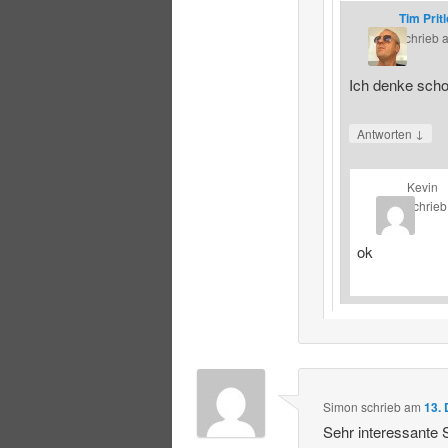
Tim Prit
schrieb
Ich denke schon
↓
Antworten
Kevin
schrieb
ok
Simon
schrieb
am
13.
Sehr interessante