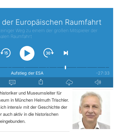
istoriker und Museumsleiter für
um in München Helmuth Trischler.
sich intensiv mit der Geschichte der
r auch aktiv in die historischen
 eingebunden.