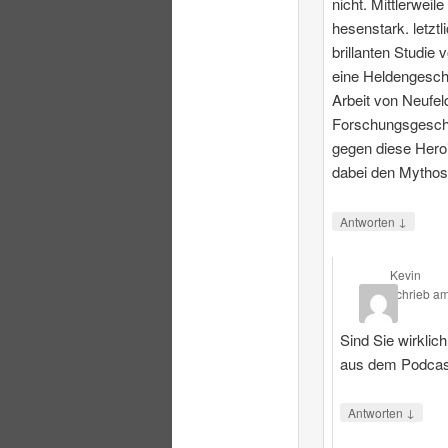
nicht. Mittlerweile
hesenstark. letztl
brillanten Studie 
eine Heldengesch
Arbeit von Neufeld
Forschungsgeschi
gegen diese Heroi
dabei den Mythos
↓
Antworten
Kevin
schrieb
a
Sind Sie wirklic
aus dem Podcas
↓
Antworten