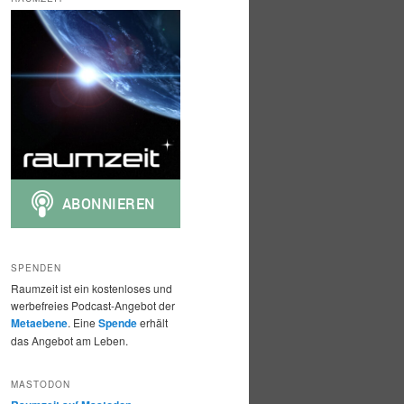
h
e
n
SPENDEN
Raumzeit ist ein kostenloses und
werbefreies Podcast-Angebot der
Metaebene
. Eine
Spende
erhält
das Angebot am Leben.
MASTODON