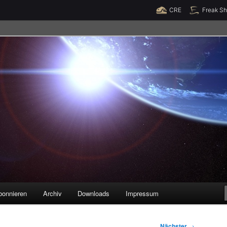
Raumzeit braucht Deine Unterstützung!
Spende jetzt!
CRE
Freak S
legenheiten
bonnieren
Archiv
Downloads
Impressum
Nächster
→