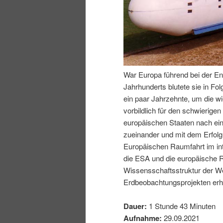
I
e
n
n
h
I
War Europa führend bei der En
Jahrhunderts blutete sie in Fo
a
n
ein paar Jahrzehnte, um die wi
vorbildlich für den schwierig
l
h
europäischen Staaten nach ei
zueinander und mit dem Erfol
t
a
Europäischen Raumfahrt im inte
die ESA und die europäische R
s
l
Wissensschaftsstruktur der We
Erdbeobachtungsprojekten erhe
p
t
Dauer:
1 Stunde 43 Minuten
r
s
Aufnahme:
29.09.2021