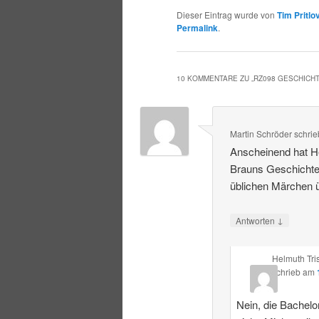
Dieser Eintrag wurde von
Tim Pritlo
Permalink
.
10 KOMMENTARE ZU „
RZ098 GESCHICH
Martin Schröder
schrie
Anscheinend hat He
Brauns Geschichte
üblichen Märchen ü
↓
Antworten
Helmuth Tri
schrieb
am
Nein, die Bachelor