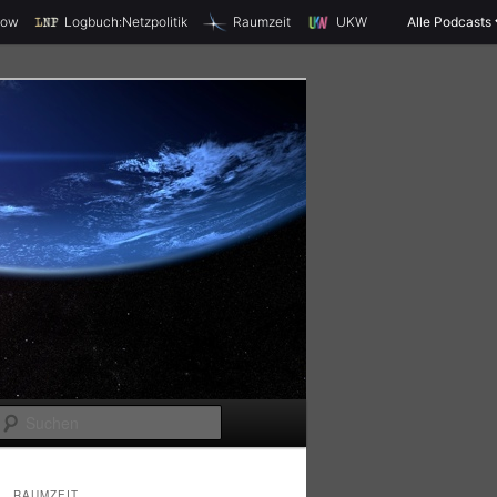
X
how
Logbuch:Netzpolitik
Raumzeit
UKW
Alle Podcasts
S
u
c
RAUMZEIT