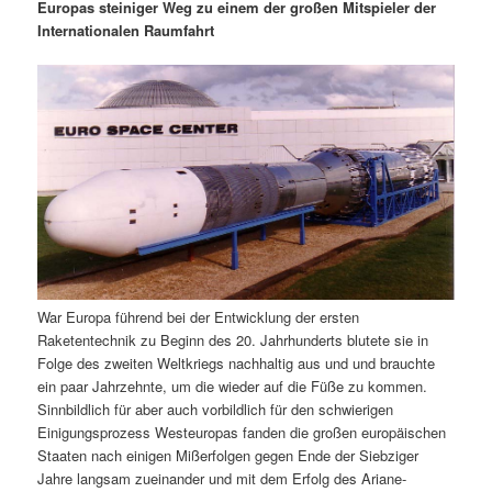
m
u
n
n
Europas steiniger Weg zu einem der großen Mitspieler der
g
a
Internationalen Raumfahrt
ä
n
e
v
n
i
r
d
g
a
e
ä
t
i
n
r
o
n
I
e
n
n
War Europa führend bei der Entwicklung der ersten
h
I
Raketentechnik zu Beginn des 20. Jahrhunderts blutete sie in
Folge des zweiten Weltkriegs nachhaltig aus und und brauchte
a
n
ein paar Jahrzehnte, um die wieder auf die Füße zu kommen.
Sinnbildlich für aber auch vorbildlich für den schwierigen
l
h
Einigungsprozess Westeuropas fanden die großen europäischen
Staaten nach einigen Mißerfolgen gegen Ende der Siebziger
t
a
Jahre langsam zueinander und mit dem Erfolg des Ariane-