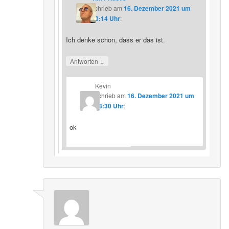
schrieb
am
16. Dezember 2021 um
20:14 Uhr
:
Ich denke schon, dass er das ist.
↓
Antworten
Kevin
schrieb
am
16. Dezember 2021 um
23:30 Uhr
:
ok