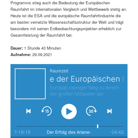
Programms stieg auch die Bedeutung der Europäischen
s
l
Raumfahrt im internationalen Vergleich und Wettbewerb stetig an.
Heute ist die ESA und die europäische Raumfahrtindustrie die
p
t
am besten vernetzte Wissensschaftsstruktur der Welt und trägt
besonders mit seinen Erdbeobachtungsprojekten erheblich zur
r
s
Gesamtleistung der Raumfahrt bei.
i
p
Dauer:
1 Stunde 43 Minuten
Aufnahme:
29.09.2021
n
r
g
i
e
n
n
g
e
n