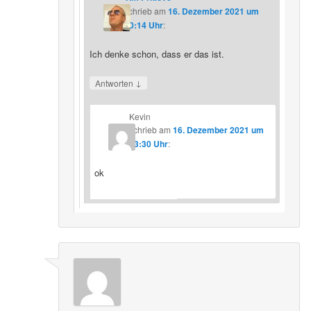
schrieb
am
16. Dezember 2021 um
20:14 Uhr
:
Ich denke schon, dass er das ist.
↓
Antworten
Kevin
schrieb
am
16. Dezember 2021 um
23:30 Uhr
:
ok