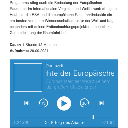
Programms stieg auch die Bedeutung der Europäischen
s
l
Raumfahrt im internationalen Vergleich und Wettbewerb stetig an.
Heute ist die ESA und die europäische Raumfahrtindustrie die
p
t
am besten vernetzte Wissensschaftsstruktur der Welt und trägt
besonders mit seinen Erdbeobachtungsprojekten erheblich zur
r
s
Gesamtleistung der Raumfahrt bei.
i
p
Dauer:
1 Stunde 43 Minuten
Aufnahme:
29.09.2021
n
r
g
i
e
n
n
g
e
n