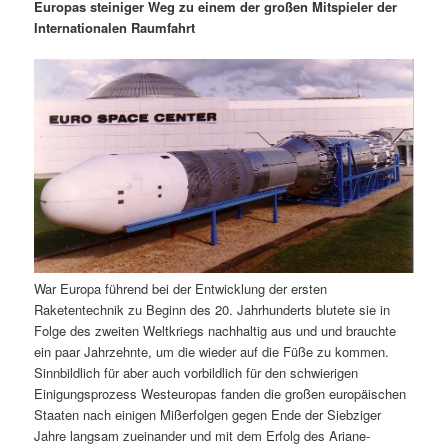
m
u
n
n
Europas steiniger Weg zu einem der großen Mitspieler der
g
a
Internationalen Raumfahrt
ä
n
e
v
n
i
r
d
g
a
e
ä
t
i
n
r
o
n
I
e
n
n
War Europa führend bei der Entwicklung der ersten
h
I
Raketentechnik zu Beginn des 20. Jahrhunderts blutete sie in
Folge des zweiten Weltkriegs nachhaltig aus und und brauchte
a
n
ein paar Jahrzehnte, um die wieder auf die Füße zu kommen.
Sinnbildlich für aber auch vorbildlich für den schwierigen
l
h
Einigungsprozess Westeuropas fanden die großen europäischen
Staaten nach einigen Mißerfolgen gegen Ende der Siebziger
t
a
Jahre langsam zueinander und mit dem Erfolg des Ariane-