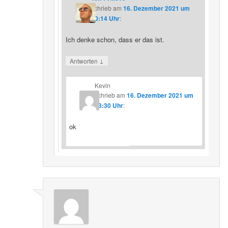
schrieb
am
16. Dezember 2021 um
20:14 Uhr
:
Ich denke schon, dass er das ist.
↓
Antworten
Kevin
schrieb
am
16. Dezember 2021 um
23:30 Uhr
:
ok