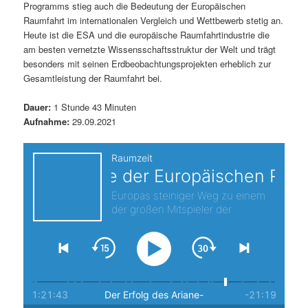
Programms stieg auch die Bedeutung der Europäischen
s
l
Raumfahrt im internationalen Vergleich und Wettbewerb stetig an.
Heute ist die ESA und die europäische Raumfahrtindustrie die
p
t
am besten vernetzte Wissensschaftsstruktur der Welt und trägt
besonders mit seinen Erdbeobachtungsprojekten erheblich zur
r
s
Gesamtleistung der Raumfahrt bei.
i
p
Dauer:
1 Stunde 43 Minuten
Aufnahme:
29.09.2021
n
r
g
i
e
n
n
g
e
n