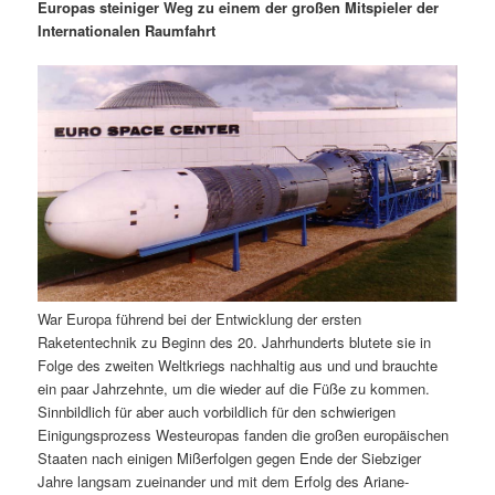
m
u
n
n
Europas steiniger Weg zu einem der großen Mitspieler der
g
a
Internationalen Raumfahrt
ä
n
e
v
n
i
r
d
g
a
e
ä
t
i
n
r
o
n
I
e
n
n
War Europa führend bei der Entwicklung der ersten
h
I
Raketentechnik zu Beginn des 20. Jahrhunderts blutete sie in
Folge des zweiten Weltkriegs nachhaltig aus und und brauchte
a
n
ein paar Jahrzehnte, um die wieder auf die Füße zu kommen.
Sinnbildlich für aber auch vorbildlich für den schwierigen
l
h
Einigungsprozess Westeuropas fanden die großen europäischen
Staaten nach einigen Mißerfolgen gegen Ende der Siebziger
t
a
Jahre langsam zueinander und mit dem Erfolg des Ariane-