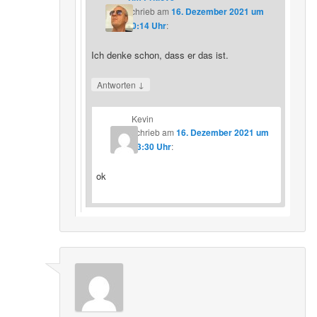
schrieb
am
16. Dezember 2021 um
20:14 Uhr
:
Ich denke schon, dass er das ist.
↓
Antworten
Kevin
schrieb
am
16. Dezember 2021 um
23:30 Uhr
:
ok