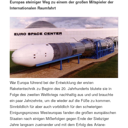
m
u
n
n
Europas steiniger Weg zu einem der großen Mitspieler der
g
a
Internationalen Raumfahrt
ä
n
e
v
n
i
r
d
g
a
e
ä
t
i
n
r
o
n
I
e
n
n
War Europa führend bei der Entwicklung der ersten
h
I
Raketentechnik zu Beginn des 20. Jahrhunderts blutete sie in
Folge des zweiten Weltkriegs nachhaltig aus und und brauchte
a
n
ein paar Jahrzehnte, um die wieder auf die Füße zu kommen.
Sinnbildlich für aber auch vorbildlich für den schwierigen
l
h
Einigungsprozess Westeuropas fanden die großen europäischen
Staaten nach einigen Mißerfolgen gegen Ende der Siebziger
t
a
Jahre langsam zueinander und mit dem Erfolg des Ariane-