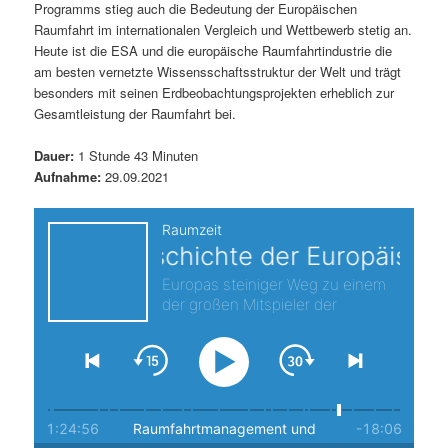
Programms stieg auch die Bedeutung der Europäischen
s
l
Raumfahrt im internationalen Vergleich und Wettbewerb stetig an.
Heute ist die ESA und die europäische Raumfahrtindustrie die
p
t
am besten vernetzte Wissensschaftsstruktur der Welt und trägt
besonders mit seinen Erdbeobachtungsprojekten erheblich zur
r
s
Gesamtleistung der Raumfahrt bei.
i
p
Dauer:
1 Stunde 43 Minuten
Aufnahme:
29.09.2021
n
r
g
i
e
n
n
g
e
n