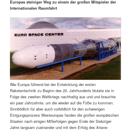
m
u
n
n
Europas steiniger Weg zu einem der großen Mitspieler der
g
a
Internationalen Raumfahrt
ä
n
e
v
n
i
r
d
g
a
e
ä
t
i
n
r
o
n
I
e
n
n
War Europa führend bei der Entwicklung der ersten
h
I
Raketentechnik zu Beginn des 20. Jahrhunderts blutete sie in
Folge des zweiten Weltkriegs nachhaltig aus und und brauchte
a
n
ein paar Jahrzehnte, um die wieder auf die Füße zu kommen.
Sinnbildlich für aber auch vorbildlich für den schwierigen
l
h
Einigungsprozess Westeuropas fanden die großen europäischen
Staaten nach einigen Mißerfolgen gegen Ende der Siebziger
t
a
Jahre langsam zueinander und mit dem Erfolg des Ariane-