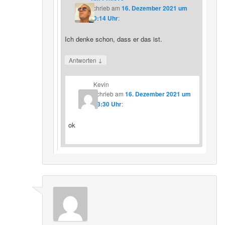
schrieb
am
16. Dezember 2021 um
20:14 Uhr
:
Ich denke schon, dass er das ist.
↓
Antworten
Kevin
schrieb
am
16. Dezember 2021 um
23:30 Uhr
:
ok