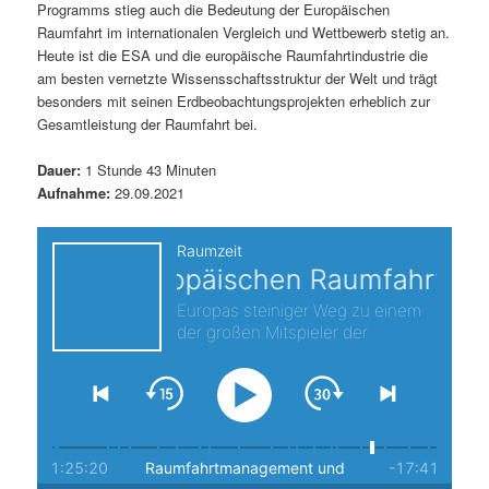
Programms stieg auch die Bedeutung der Europäischen
s
l
Raumfahrt im internationalen Vergleich und Wettbewerb stetig an.
Heute ist die ESA und die europäische Raumfahrtindustrie die
p
t
am besten vernetzte Wissensschaftsstruktur der Welt und trägt
besonders mit seinen Erdbeobachtungsprojekten erheblich zur
r
s
Gesamtleistung der Raumfahrt bei.
i
p
Dauer:
1 Stunde 43 Minuten
Aufnahme:
29.09.2021
n
r
g
i
e
n
n
g
e
n