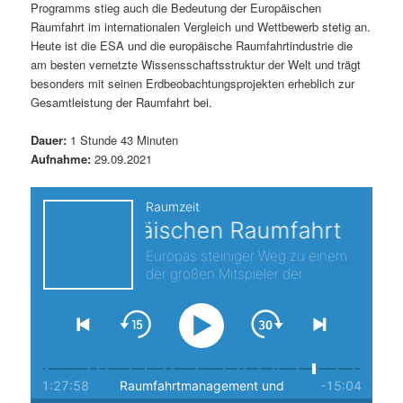
Programms stieg auch die Bedeutung der Europäischen
s
l
Raumfahrt im internationalen Vergleich und Wettbewerb stetig an.
Heute ist die ESA und die europäische Raumfahrtindustrie die
p
t
am besten vernetzte Wissensschaftsstruktur der Welt und trägt
besonders mit seinen Erdbeobachtungsprojekten erheblich zur
r
s
Gesamtleistung der Raumfahrt bei.
i
p
Dauer:
1 Stunde 43 Minuten
Aufnahme:
29.09.2021
n
r
g
i
e
n
n
g
e
n