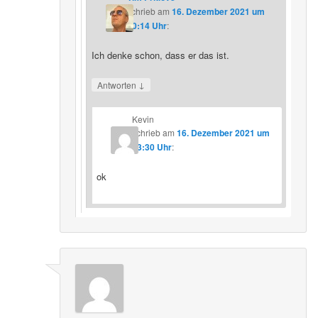
schrieb
am
16. Dezember 2021 um
20:14 Uhr
:
Ich denke schon, dass er das ist.
↓
Antworten
Kevin
schrieb
am
16. Dezember 2021 um
23:30 Uhr
:
ok