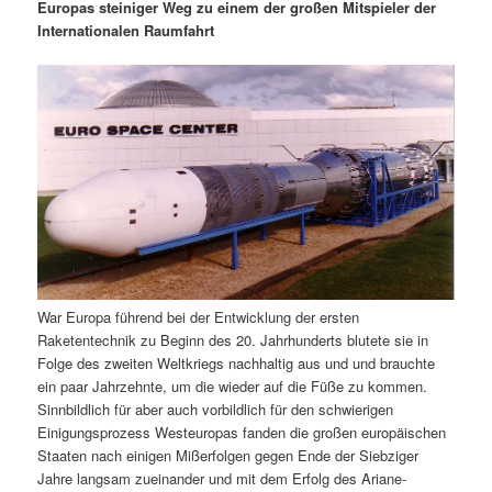
m
u
n
n
Europas steiniger Weg zu einem der großen Mitspieler der
g
a
Internationalen Raumfahrt
ä
n
e
v
n
i
r
d
g
a
e
ä
t
i
n
r
o
n
I
e
n
n
War Europa führend bei der Entwicklung der ersten
h
I
Raketentechnik zu Beginn des 20. Jahrhunderts blutete sie in
Folge des zweiten Weltkriegs nachhaltig aus und und brauchte
a
n
ein paar Jahrzehnte, um die wieder auf die Füße zu kommen.
Sinnbildlich für aber auch vorbildlich für den schwierigen
l
h
Einigungsprozess Westeuropas fanden die großen europäischen
Staaten nach einigen Mißerfolgen gegen Ende der Siebziger
t
a
Jahre langsam zueinander und mit dem Erfolg des Ariane-