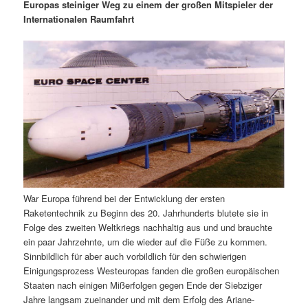
m
u
n
n
Europas steiniger Weg zu einem der großen Mitspieler der
g
a
Internationalen Raumfahrt
ä
n
e
v
n
i
r
d
g
a
e
ä
t
i
n
r
o
n
I
e
n
n
War Europa führend bei der Entwicklung der ersten
h
I
Raketentechnik zu Beginn des 20. Jahrhunderts blutete sie in
Folge des zweiten Weltkriegs nachhaltig aus und und brauchte
a
n
ein paar Jahrzehnte, um die wieder auf die Füße zu kommen.
Sinnbildlich für aber auch vorbildlich für den schwierigen
l
h
Einigungsprozess Westeuropas fanden die großen europäischen
Staaten nach einigen Mißerfolgen gegen Ende der Siebziger
t
a
Jahre langsam zueinander und mit dem Erfolg des Ariane-