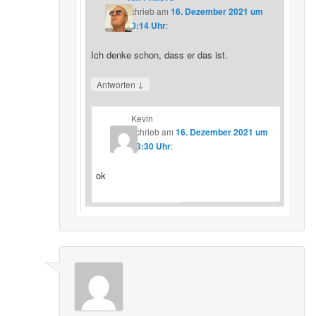
schrieb
am
16. Dezember 2021 um
20:14 Uhr
:
Ich denke schon, dass er das ist.
↓
Antworten
Kevin
schrieb
am
16. Dezember 2021 um
23:30 Uhr
:
ok