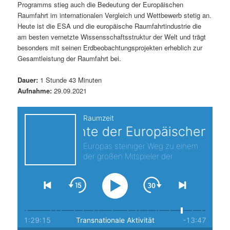
Programms stieg auch die Bedeutung der Europäischen
s
l
Raumfahrt im internationalen Vergleich und Wettbewerb stetig an.
Heute ist die ESA und die europäische Raumfahrtindustrie die
p
t
am besten vernetzte Wissensschaftsstruktur der Welt und trägt
besonders mit seinen Erdbeobachtungsprojekten erheblich zur
r
s
Gesamtleistung der Raumfahrt bei.
i
p
Dauer:
1 Stunde 43 Minuten
Aufnahme:
29.09.2021
n
r
g
i
e
n
n
g
e
n