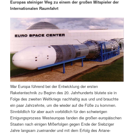
m
u
n
n
Europas steiniger Weg zu einem der großen Mitspieler der
g
a
Internationalen Raumfahrt
ä
n
e
v
n
i
r
d
g
a
e
ä
t
i
n
r
o
n
I
e
n
n
War Europa führend bei der Entwicklung der ersten
h
I
Raketentechnik zu Beginn des 20. Jahrhunderts blutete sie in
Folge des zweiten Weltkriegs nachhaltig aus und und brauchte
a
n
ein paar Jahrzehnte, um die wieder auf die Füße zu kommen.
Sinnbildlich für aber auch vorbildlich für den schwierigen
l
h
Einigungsprozess Westeuropas fanden die großen europäischen
Staaten nach einigen Mißerfolgen gegen Ende der Siebziger
t
a
Jahre langsam zueinander und mit dem Erfolg des Ariane-