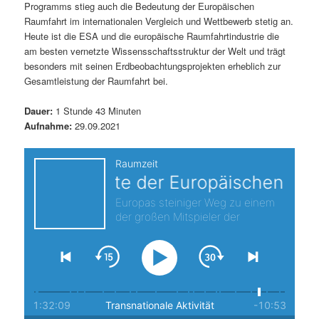
Programms stieg auch die Bedeutung der Europäischen
s
l
Raumfahrt im internationalen Vergleich und Wettbewerb stetig an.
Heute ist die ESA und die europäische Raumfahrtindustrie die
p
t
am besten vernetzte Wissensschaftsstruktur der Welt und trägt
besonders mit seinen Erdbeobachtungsprojekten erheblich zur
r
s
Gesamtleistung der Raumfahrt bei.
i
p
Dauer:
1 Stunde 43 Minuten
Aufnahme:
29.09.2021
n
r
g
i
e
n
n
g
e
n