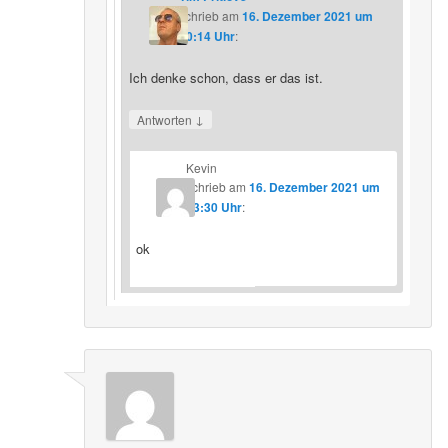
schrieb
am
16. Dezember 2021 um
20:14 Uhr
:
Ich denke schon, dass er das ist.
↓
Antworten
Kevin
schrieb
am
16. Dezember 2021 um
23:30 Uhr
:
ok