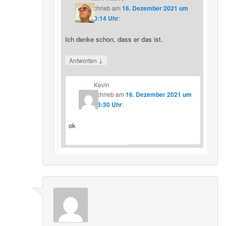
schrieb
am
16. Dezember 2021 um
20:14 Uhr
:
Ich denke schon, dass er das ist.
↓
Antworten
Kevin
schrieb
am
16. Dezember 2021 um
23:30 Uhr
:
ok