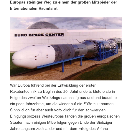
m
u
n
n
Europas steiniger Weg zu einem der großen Mitspieler der
g
a
Internationalen Raumfahrt
ä
n
e
v
n
i
r
d
g
a
e
ä
t
i
n
r
o
n
I
e
n
n
War Europa führend bei der Entwicklung der ersten
h
I
Raketentechnik zu Beginn des 20. Jahrhunderts blutete sie in
Folge des zweiten Weltkriegs nachhaltig aus und und brauchte
a
n
ein paar Jahrzehnte, um die wieder auf die Füße zu kommen.
Sinnbildlich für aber auch vorbildlich für den schwierigen
l
h
Einigungsprozess Westeuropas fanden die großen europäischen
Staaten nach einigen Mißerfolgen gegen Ende der Siebziger
t
a
Jahre langsam zueinander und mit dem Erfolg des Ariane-