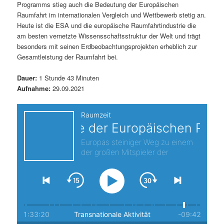
Programms stieg auch die Bedeutung der Europäischen
s
l
Raumfahrt im internationalen Vergleich und Wettbewerb stetig an.
Heute ist die ESA und die europäische Raumfahrtindustrie die
p
t
am besten vernetzte Wissensschaftsstruktur der Welt und trägt
besonders mit seinen Erdbeobachtungsprojekten erheblich zur
r
s
Gesamtleistung der Raumfahrt bei.
i
p
Dauer:
1 Stunde 43 Minuten
Aufnahme:
29.09.2021
n
r
g
i
e
n
n
g
e
n