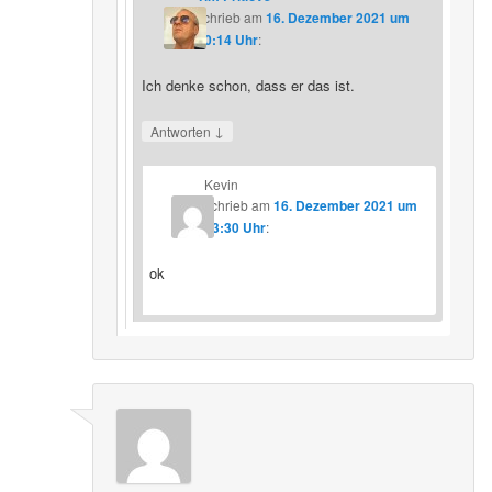
schrieb
am
16. Dezember 2021 um
20:14 Uhr
:
Ich denke schon, dass er das ist.
↓
Antworten
Kevin
schrieb
am
16. Dezember 2021 um
23:30 Uhr
:
ok