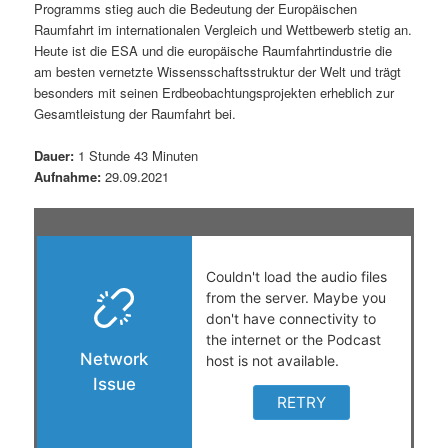
Programms stieg auch die Bedeutung der Europäischen
s
l
Raumfahrt im internationalen Vergleich und Wettbewerb stetig an.
Heute ist die ESA und die europäische Raumfahrtindustrie die
p
t
am besten vernetzte Wissensschaftsstruktur der Welt und trägt
besonders mit seinen Erdbeobachtungsprojekten erheblich zur
r
s
Gesamtleistung der Raumfahrt bei.
i
p
Dauer:
1 Stunde 43 Minuten
Aufnahme:
29.09.2021
n
r
g
i
e
n
n
g
e
n