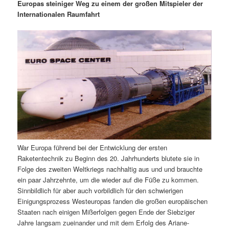
m
u
n
n
Europas steiniger Weg zu einem der großen Mitspieler der
g
a
Internationalen Raumfahrt
ä
n
e
v
n
i
r
d
g
a
e
ä
t
i
n
r
o
n
I
e
n
n
War Europa führend bei der Entwicklung der ersten
h
I
Raketentechnik zu Beginn des 20. Jahrhunderts blutete sie in
Folge des zweiten Weltkriegs nachhaltig aus und und brauchte
a
n
ein paar Jahrzehnte, um die wieder auf die Füße zu kommen.
Sinnbildlich für aber auch vorbildlich für den schwierigen
l
h
Einigungsprozess Westeuropas fanden die großen europäischen
Staaten nach einigen Mißerfolgen gegen Ende der Siebziger
t
a
Jahre langsam zueinander und mit dem Erfolg des Ariane-