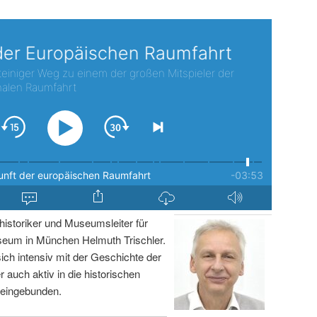
istoriker und Museumsleiter für
um in München Helmuth Trischler.
sich intensiv mit der Geschichte der
r auch aktiv in die historischen
 eingebunden.