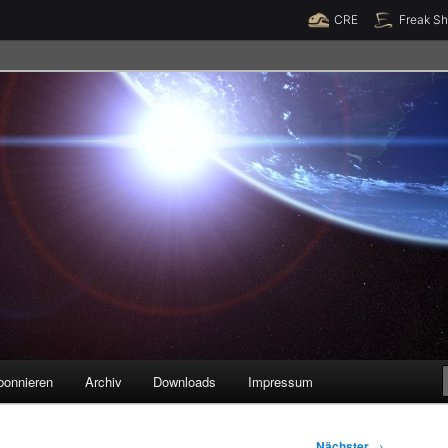
Raumzeit braucht Deine Unterstützung!
Spende jetzt!
CRE
Freak S
legenheiten
bonnieren
Archiv
Downloads
Impressum
Nächster
→