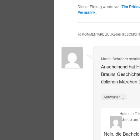
Dieser Eintrag wurde von
Tim Pritlo
Permalink
.
10 KOMMENTARE ZU „
RZ098 GESCHICH
Martin Schröder
schrie
Anscheinend hat He
Brauns Geschichte
üblichen Märchen ü
↓
Antworten
Helmuth Tri
schrieb
am
Nein, die Bachelor