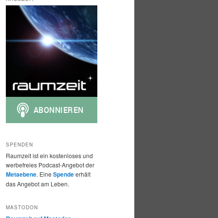
h
e
n
SPENDEN
Raumzeit ist ein kostenloses und
werbefreies Podcast-Angebot der
Metaebene
. Eine
Spende
erhält
das Angebot am Leben.
MASTODON