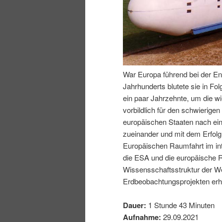
I
e
n
n
h
I
War Europa führend bei der En
Jahrhunderts blutete sie in Fo
a
n
ein paar Jahrzehnte, um die wi
vorbildlich für den schwierig
l
h
europäischen Staaten nach ei
zueinander und mit dem Erfol
t
a
Europäischen Raumfahrt im inte
die ESA und die europäische R
s
l
Wissensschaftsstruktur der We
Erdbeobachtungsprojekten erhe
p
t
Dauer:
1 Stunde 43 Minuten
r
s
Aufnahme:
29.09.2021