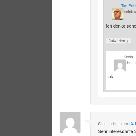
Tim Prit
schrieb
Ich denke schon
↓
Antworten
Kevin
schrieb
ok
Simon
schrieb
am
13.
Sehr interessante