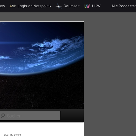
X
how
Logbuch:Netzpolitik
Raumzeit
UKW
Alle Podcasts
S
u
c
RAUMZEIT