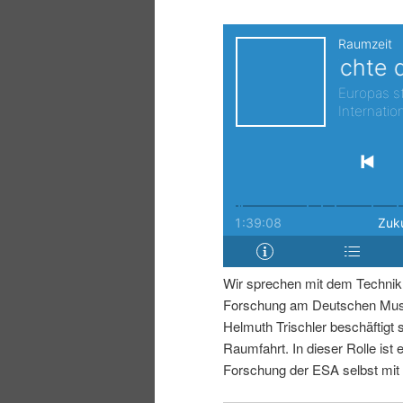
i
p
n
r
g
i
e
n
n
g
e
Wir sprechen mit dem Technikh
n
Forschung am Deutschen Muse
Helmuth Trischler beschäftigt 
Raumfahrt. In dieser Rolle ist e
Forschung der ESA selbst mit