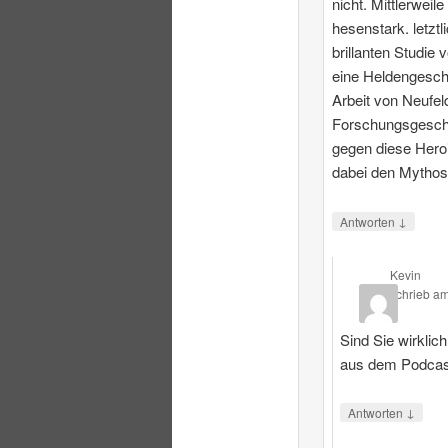
nicht. Mittlerweile
hesenstark. letztl
brillanten Studie 
eine Heldengesch
Arbeit von Neufeld
Forschungsgeschi
gegen diese Heroi
dabei den Mythos
↓
Antworten
Kevin
schrieb
a
Sind Sie wirklic
aus dem Podcas
↓
Antworten