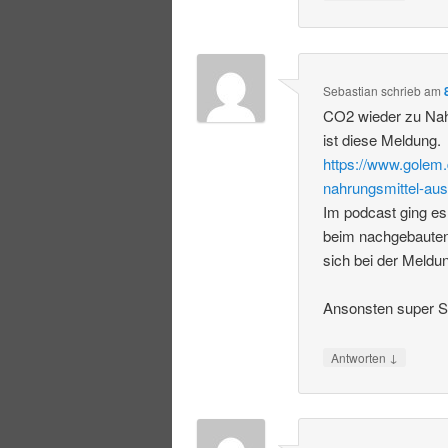
Sebastian
schrieb
am
CO2 wieder zu Nah
ist diese Meldung.
https://www.golem.
nahrungsmittel-aus
Im podcast ging es
beim nachgebauten
sich bei der Meldu
Ansonsten super S
↓
Antworten