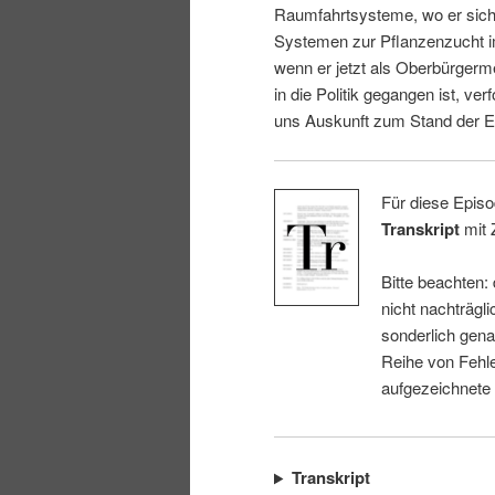
Raumfahrtsysteme, wo er sich 
i
p
Systemen zur Pflanzenzucht i
wenn er jetzt als Oberbürgerm
n
r
in die Politik gegangen ist, ver
uns Auskunft zum Stand der E
g
i
e
n
Für diese Episo
Transkript
mit 
n
g
Bitte beachten:
e
nicht nachträgli
sonderlich gena
n
Reihe von Fehle
aufgezeichnete
Transkript