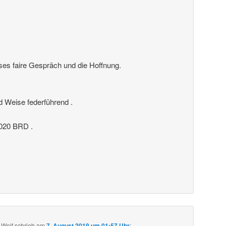
ses faire Gespräch und die Hoffnung.
nd Weise federführend .
20 BRD .
 Wolf
schrieb
am
7. August 2019 um 01:57 Uhr
: