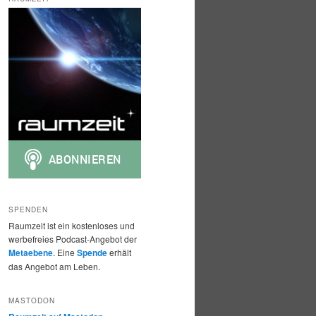
h
e
n
SPENDEN
Raumzeit ist ein kostenloses und
werbefreies Podcast-Angebot der
Metaebene
. Eine
Spende
erhält
das Angebot am Leben.
MASTODON