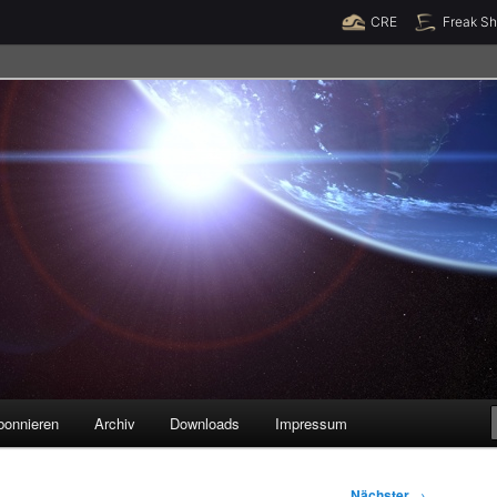
Raumzeit braucht Deine Unterstützung!
Spende jetzt!
CRE
Freak S
legenheiten
bonnieren
Archiv
Downloads
Impressum
Nächster
→