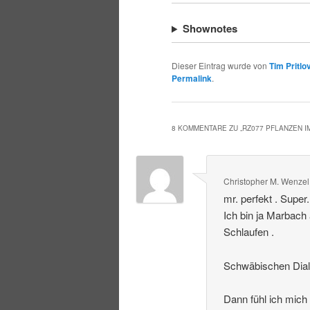
Shownotes
Dieser Eintrag wurde von
Tim Pritlo
Permalink
.
8 KOMMENTARE ZU „
RZ077 PFLANZEN 
Christopher M. Wenzel
mr. perfekt . Super
Ich bin ja Marbach
Schlaufen .
Schwäbischen Dialek
Dann fühl ich mich