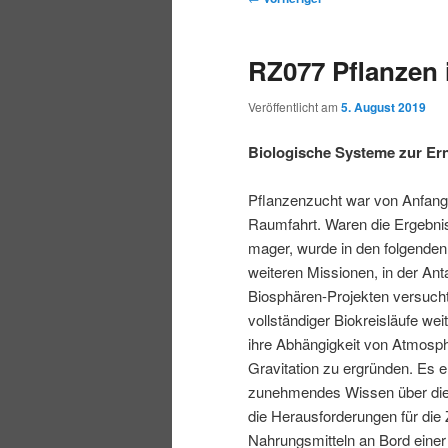
r
t
e
m
m
i
m
i
RZ077 Pflanzen
n
e
t
p
s
g
n
r
Veröffentlicht am
5. August 2019
e
ü
a
r
e
n
g
Biologische Systeme zur Er
s
i
k
n
Pflanzenzucht war von Anfang
a
Raumfahrt. Waren die Ergebni
m
u
v
mager, wurde in den folgenden
i
weiteren Missionen, in der Anta
ä
n
g
Biosphären-Projekten versucht
a
vollständiger Biokreisläufe we
r
d
t
ihre Abhängigkeit von Atmosph
i
Gravitation zu ergründen. Es e
e
ä
o
zunehmendes Wissen über die
n
die Herausforderungen für die
n
r
Nahrungsmitteln an Bord einer