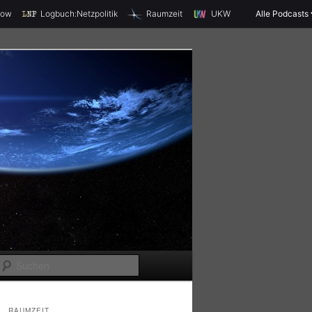
X
how
Logbuch:Netzpolitik
Raumzeit
UKW
Alle Podcasts
S
u
c
RAUMZEIT