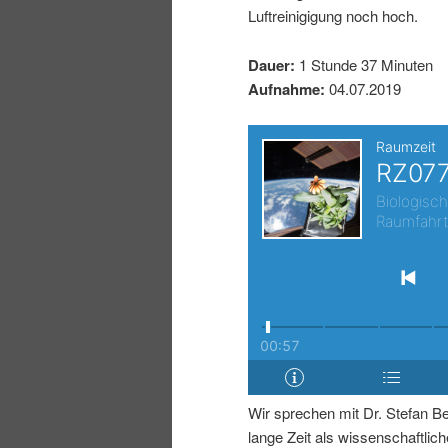
Luftreinigigung noch hoch.
I
e
Dauer:
1 Stunde 37 Minuten
n
n
Aufnahme:
04.07.2019
h
I
a
n
l
h
t
a
s
l
p
t
Wir sprechen mit Dr. Stefan Be
r
s
lange Zeit als wissenschaftliche