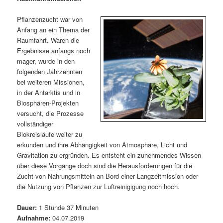
m
u
n
n
g
a
Pflanzenzucht war von
ä
n
e
v
Anfang an ein Thema der
n
i
Raumfahrt. Waren die
r
d
g
Ergebnisse anfangs noch
a
mager, wurde in den
e
ä
t
folgenden Jahrzehnten
i
bei weiteren Missionen,
n
r
o
in der Antarktis und in
n
Biosphären-Projekten
I
e
versucht, die Prozesse
vollständiger
n
n
Biokreisläufe weiter zu
erkunden und ihre Abhängigkeit von Atmosphäre, Licht und
h
I
Gravitation zu ergründen. Es entsteht ein zunehmendes Wissen
über diese Vorgänge doch sind die Herausforderungen für die
a
n
Zucht von Nahrungsmitteln an Bord einer Langzeitmission oder
die Nutzung von Pflanzen zur Luftreinigigung noch hoch.
l
h
Dauer:
1 Stunde 37 Minuten
t
a
Aufnahme:
04.07.2019