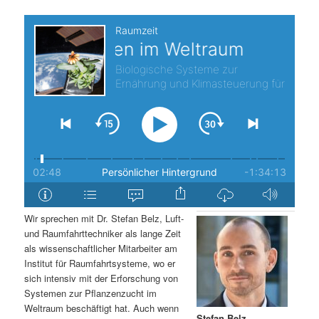
s
l
p
t
r
s
i
p
n
r
g
i
e
n
Wir sprechen mit Dr. Stefan Belz, Luft-
n
g
und Raumfahrttechniker als lange Zeit
als wissenschaftlicher Mitarbeiter am
e
Institut für Raumfahrtsysteme, wo er
sich intensiv mit der Erforschung von
Systemen zur Pflanzenzucht im
n
Weltraum beschäftigt hat. Auch wenn
Stefan Belz