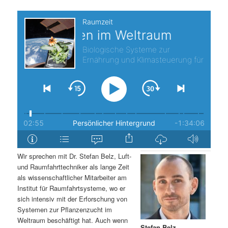
s
l
p
t
r
s
i
p
n
r
g
i
e
n
Wir sprechen mit Dr. Stefan Belz, Luft-
n
g
und Raumfahrttechniker als lange Zeit
als wissenschaftlicher Mitarbeiter am
e
Institut für Raumfahrtsysteme, wo er
sich intensiv mit der Erforschung von
Systemen zur Pflanzenzucht im
n
Weltraum beschäftigt hat. Auch wenn
Stefan Belz