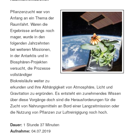
m
u
n
n
g
a
Pflanzenzucht war von
ä
n
e
v
Anfang an ein Thema der
n
i
Raumfahrt. Waren die
r
d
g
Ergebnisse anfangs noch
a
mager, wurde in den
e
ä
t
folgenden Jahrzehnten
i
bei weiteren Missionen,
n
r
o
in der Antarktis und in
n
Biosphären-Projekten
I
e
versucht, die Prozesse
vollständiger
n
n
Biokreisläufe weiter zu
erkunden und ihre Abhängigkeit von Atmosphäre, Licht und
h
I
Gravitation zu ergründen. Es entsteht ein zunehmendes Wissen
über diese Vorgänge doch sind die Herausforderungen für die
a
n
Zucht von Nahrungsmitteln an Bord einer Langzeitmission oder
die Nutzung von Pflanzen zur Luftreinigigung noch hoch.
l
h
Dauer:
1 Stunde 37 Minuten
t
a
Aufnahme:
04.07.2019