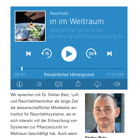
s
l
p
t
r
s
i
p
n
r
g
i
e
n
Wir sprechen mit Dr. Stefan Belz, Luft-
n
g
und Raumfahrttechniker als lange Zeit
als wissenschaftlicher Mitarbeiter am
e
Institut für Raumfahrtsysteme, wo er
sich intensiv mit der Erforschung von
Systemen zur Pflanzenzucht im
n
Weltraum beschäftigt hat. Auch wenn
Stefan Belz