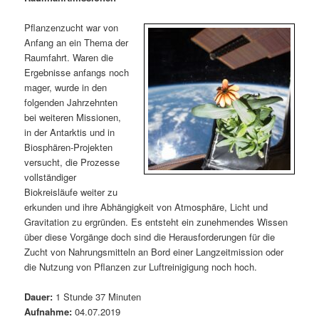
m
u
n
n
g
a
Pflanzenzucht war von
ä
n
e
v
Anfang an ein Thema der
n
i
Raumfahrt. Waren die
r
d
g
Ergebnisse anfangs noch
a
mager, wurde in den
e
ä
t
folgenden Jahrzehnten
i
bei weiteren Missionen,
n
r
o
in der Antarktis und in
n
Biosphären-Projekten
I
e
versucht, die Prozesse
vollständiger
n
n
Biokreisläufe weiter zu
erkunden und ihre Abhängigkeit von Atmosphäre, Licht und
h
I
Gravitation zu ergründen. Es entsteht ein zunehmendes Wissen
über diese Vorgänge doch sind die Herausforderungen für die
a
n
Zucht von Nahrungsmitteln an Bord einer Langzeitmission oder
die Nutzung von Pflanzen zur Luftreinigigung noch hoch.
l
h
Dauer:
1 Stunde 37 Minuten
t
a
Aufnahme:
04.07.2019