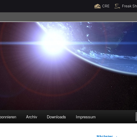
Raumzeit braucht Deine Unterstützung!
Spende jetzt!
CRE
Freak S
legenheiten
bonnieren
Archiv
Downloads
Impressum
Nächster
→