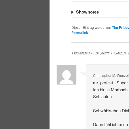
Shownotes
Dieser Eintrag wurde von
Tim Pritlo
Permalink
.
8 KOMMENTARE ZU „
RZ077 PFLANZEN 
Christopher M. Wenzel
mr. perfekt . Super
Ich bin ja Marbach
Schlaufen .
Schwäbischen Dialek
Dann fühl ich mich