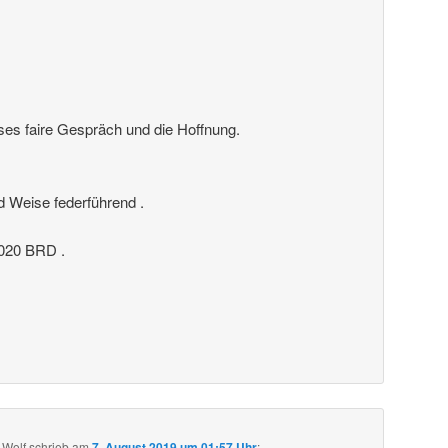
ses faire Gespräch und die Hoffnung.
nd Weise federführend .
20 BRD .
 Wolf
schrieb
am
7. August 2019 um 01:57 Uhr
: