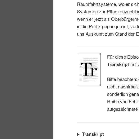
Raumfahrtsysteme, wo er sich 
i
p
Systemen zur Pflanzenzucht i
wenn er jetzt als Oberbürgerm
n
r
in die Politik gegangen ist, ver
uns Auskunft zum Stand der E
g
i
e
n
Für diese Episo
Transkript
mit 
n
g
Bitte beachten:
e
nicht nachträgli
sonderlich gena
n
Reihe von Fehle
aufgezeichnete
Transkript