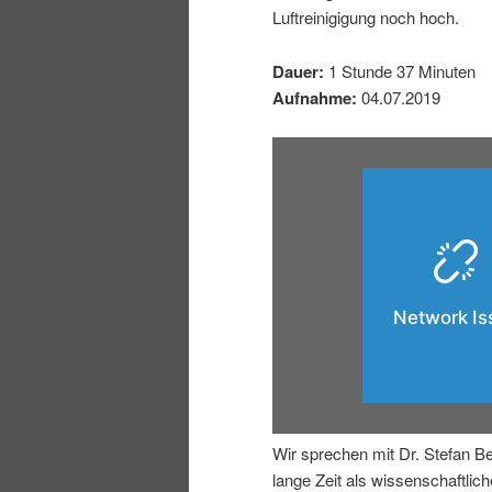
Luftreinigigung noch hoch.
I
e
Dauer:
1 Stunde 37 Minuten
n
n
Aufnahme:
04.07.2019
h
I
a
n
l
h
t
a
s
l
p
t
Wir sprechen mit Dr. Stefan Be
r
s
lange Zeit als wissenschaftliche