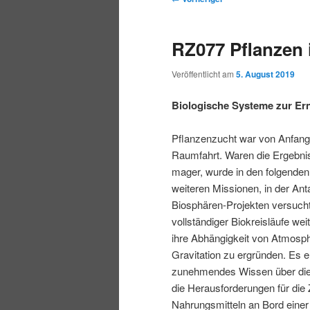
r
t
e
m
m
i
m
i
RZ077 Pflanzen
n
e
t
p
s
g
n
r
Veröffentlicht am
5. August 2019
e
ü
a
r
e
n
g
Biologische Systeme zur Er
s
i
k
n
Pflanzenzucht war von Anfang
a
Raumfahrt. Waren die Ergebni
m
u
v
mager, wurde in den folgenden
i
weiteren Missionen, in der Anta
ä
n
g
Biosphären-Projekten versucht
a
vollständiger Biokreisläufe we
r
d
t
ihre Abhängigkeit von Atmosph
i
Gravitation zu ergründen. Es e
e
ä
o
zunehmendes Wissen über die
n
die Herausforderungen für die
n
r
Nahrungsmitteln an Bord einer