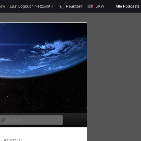
X
how
Logbuch:Netzpolitik
Raumzeit
UKW
Alle Podcasts
S
u
c
RAUMZEIT