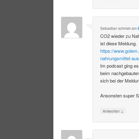
Sebastian
schrieb
am
CO2 wieder zu Nah
ist diese Meldung.
https://www.golem.
nahrungsmittel-aus
Im podcast ging es
beim nachgebauten
sich bei der Meldu
Ansonsten super S
↓
Antworten