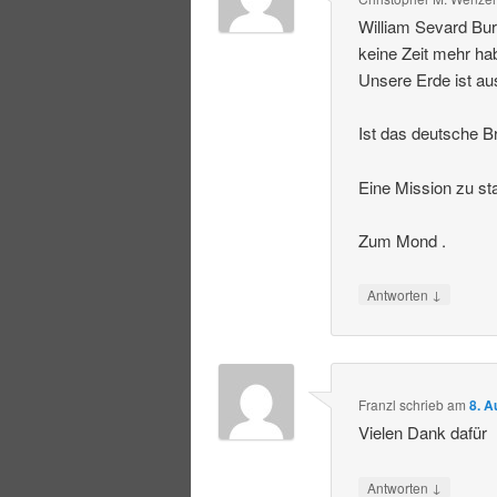
William Sevard Bur
keine Zeit mehr ha
Unsere Erde ist au
Ist das deutsche Br
Eine Mission zu st
Zum Mond .
↓
Antworten
Franzl
schrieb
am
8. A
Vielen Dank dafür
↓
Antworten