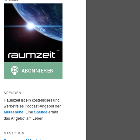
h
e
n
SPENDEN
Raumzeit ist ein kostenloses und
werbefreies Podcast-Angebot der
Metaebene
. Eine
Spende
erhält
das Angebot am Leben.
MASTODON