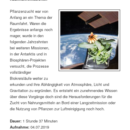
m
u
n
n
g
a
Pflanzenzucht war von
ä
n
e
v
Anfang an ein Thema der
n
i
Raumfahrt. Waren die
r
d
g
Ergebnisse anfangs noch
a
mager, wurde in den
e
ä
t
folgenden Jahrzehnten
i
bei weiteren Missionen,
n
r
o
in der Antarktis und in
n
Biosphären-Projekten
I
e
versucht, die Prozesse
vollständiger
n
n
Biokreisläufe weiter zu
erkunden und ihre Abhängigkeit von Atmosphäre, Licht und
h
I
Gravitation zu ergründen. Es entsteht ein zunehmendes Wissen
über diese Vorgänge doch sind die Herausforderungen für die
a
n
Zucht von Nahrungsmitteln an Bord einer Langzeitmission oder
die Nutzung von Pflanzen zur Luftreinigigung noch hoch.
l
h
Dauer:
1 Stunde 37 Minuten
t
a
Aufnahme:
04.07.2019