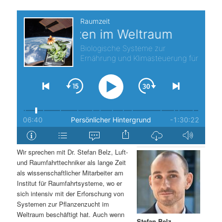
s
l
p
t
r
s
i
p
n
r
g
i
e
n
Wir sprechen mit Dr. Stefan Belz, Luft-
n
g
und Raumfahrttechniker als lange Zeit
als wissenschaftlicher Mitarbeiter am
e
Institut für Raumfahrtsysteme, wo er
sich intensiv mit der Erforschung von
Systemen zur Pflanzenzucht im
n
Weltraum beschäftigt hat. Auch wenn
Stefan Belz