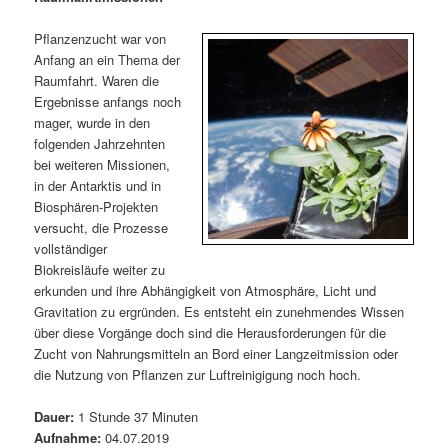
m
u
n
n
g
a
Pflanzenzucht war von
ä
n
e
v
Anfang an ein Thema der
n
i
Raumfahrt. Waren die
r
d
g
Ergebnisse anfangs noch
a
mager, wurde in den
e
ä
t
folgenden Jahrzehnten
i
bei weiteren Missionen,
n
r
o
in der Antarktis und in
n
Biosphären-Projekten
I
e
versucht, die Prozesse
vollständiger
n
n
Biokreisläufe weiter zu
erkunden und ihre Abhängigkeit von Atmosphäre, Licht und
h
I
Gravitation zu ergründen. Es entsteht ein zunehmendes Wissen
über diese Vorgänge doch sind die Herausforderungen für die
a
n
Zucht von Nahrungsmitteln an Bord einer Langzeitmission oder
die Nutzung von Pflanzen zur Luftreinigigung noch hoch.
l
h
Dauer:
1 Stunde 37 Minuten
t
a
Aufnahme:
04.07.2019