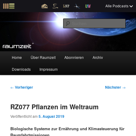
Z
X
Raumzeit braucht Deine Unterstützung!
Spende jetzt!
Alle Podcasts
u
Raumfahrt und kosmische Angelegenheiten
m
S
p
u
r
c
i
Raumzeit
h
m
e
ä
n
r
H
Home
Über Raumzeit
Abonnieren
Archiv
Z
Z
e
a
n
u
Downloads
Impressum
u
u
I
p
n
t
m
m
h
m
B
←
Vorheriger
Nächster
→
a
e
e
p
s
l
n
i
RZ077 Pflanzen im Weltraum
t
ü
t
r
e
s
r
Veröffentlicht am
5. August 2019
p
a
i
k
r
g
Biologische Systeme zur Ernährung und Klimasteuerung für
i
s
Raumfahrtmissionen