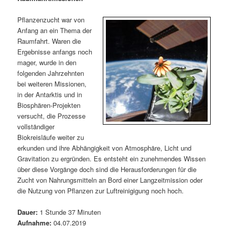
m
u
n
n
g
a
Pflanzenzucht war von
ä
n
e
v
Anfang an ein Thema der
n
i
Raumfahrt. Waren die
r
d
g
Ergebnisse anfangs noch
a
mager, wurde in den
e
ä
t
folgenden Jahrzehnten
i
bei weiteren Missionen,
n
r
o
in der Antarktis und in
n
Biosphären-Projekten
I
e
versucht, die Prozesse
vollständiger
n
n
Biokreisläufe weiter zu
erkunden und ihre Abhängigkeit von Atmosphäre, Licht und
h
I
Gravitation zu ergründen. Es entsteht ein zunehmendes Wissen
über diese Vorgänge doch sind die Herausforderungen für die
a
n
Zucht von Nahrungsmitteln an Bord einer Langzeitmission oder
die Nutzung von Pflanzen zur Luftreinigigung noch hoch.
l
h
Dauer:
1 Stunde 37 Minuten
t
a
Aufnahme:
04.07.2019