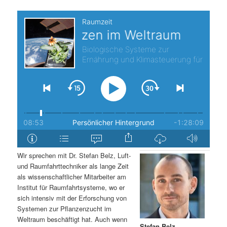
s
l
p
t
r
s
i
p
n
r
g
i
e
n
Wir sprechen mit Dr. Stefan Belz, Luft-
n
g
und Raumfahrttechniker als lange Zeit
als wissenschaftlicher Mitarbeiter am
e
Institut für Raumfahrtsysteme, wo er
sich intensiv mit der Erforschung von
Systemen zur Pflanzenzucht im
n
Weltraum beschäftigt hat. Auch wenn
Stefan Belz